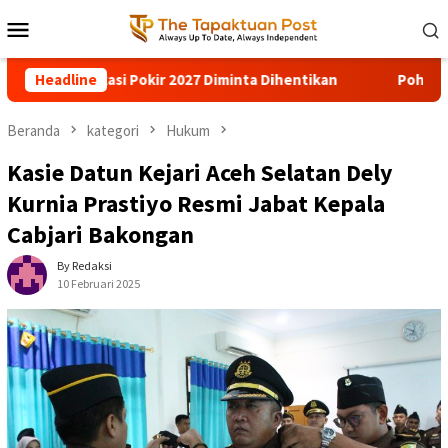
Loncat
Menu
ke
Mobile
konten
ihentikan
Headline
Pohon Besar Tumbang Diterjang Angin Kencang
Beranda
kategori
Hukum
Kasie Datun Kejari Aceh Selatan Dely
Kurnia Prastiyo Resmi Jabat Kepala
Cabjari Bakongan
By Redaksi
10 Februari 2025