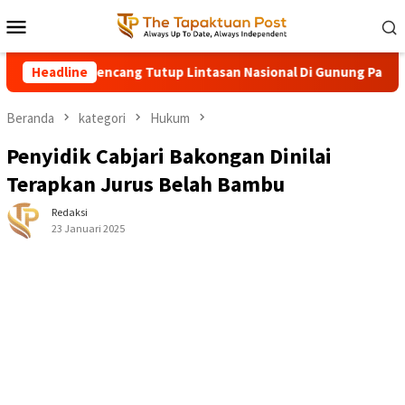
Loncat
Menu
ke
Mobile
konten
ng Angin Kencang Tutup Lintasan Nasional Di Gunung Panjupian
Headline
Beranda
kategori
Hukum
Penyidik Cabjari Bakongan Dinilai
Terapkan Jurus Belah Bambu
Redaksi
23 Januari 2025