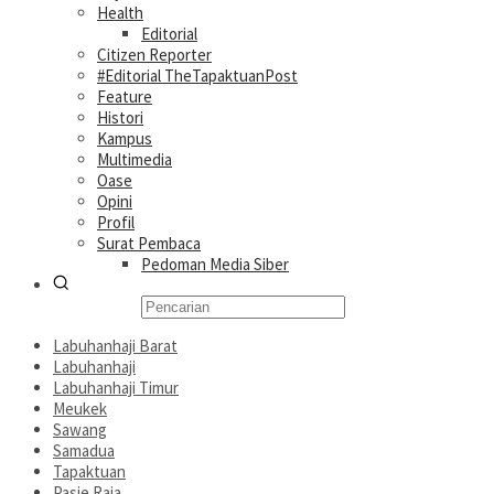
Health
Editorial
Citizen Reporter
#Editorial TheTapaktuanPost
Feature
Histori
Kampus
Multimedia
Oase
Opini
Profil
Surat Pembaca
Pedoman Media Siber
Labuhanhaji Barat
Labuhanhaji
Labuhanhaji Timur
Meukek
Sawang
Samadua
Tapaktuan
Pasie Raja