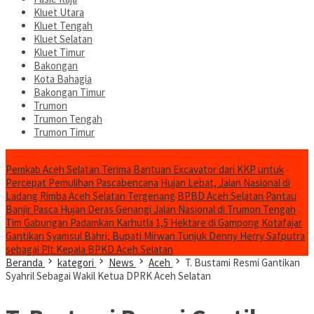
Kluet Utara
Kluet Tengah
Kluet Selatan
Kluet Timur
Bakongan
Kota Bahagia
Bakongan Timur
Trumon
Trumon Tengah
Trumon Timur
Headline
Pemkab Aceh Selatan Terima Bantuan Excavator dari KKP untuk
Percepat Pemulihan Pascabencana
Hujan Lebat, Jalan Nasional di
Ladang Rimba Aceh Selatan Tergenang
BPBD Aceh Selatan Pantau
Banjir Pasca Hujan Deras Genangi Jalan Nasional di Trumon Tengah
Tim Gabungan Padamkan Karhutla 1,5 Hektare di Gampong Kotafajar
Gantikan Syamsul Bahri, Bupati Mirwan Tunjuk Denny Herry Safputra
sebagai Plt Kepala BPKD Aceh Selatan
Beranda
kategori
News
Aceh
T. Bustami Resmi Gantikan
Syahril Sebagai Wakil Ketua DPRK Aceh Selatan