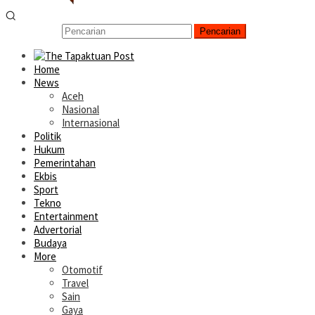
Pencarian
Home
News
Aceh
Nasional
Internasional
Politik
Hukum
Pemerintahan
Ekbis
Sport
Tekno
Entertainment
Advertorial
Budaya
More
Otomotif
Travel
Sain
Gaya