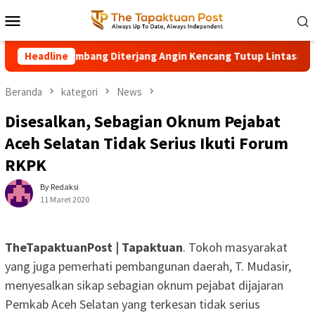
Loncat
Menu
ke
Mobile
konten
 Besar Tumbang Diterjang Angin Kencang Tutup Lintasan Nasion
Headline
Beranda
kategori
News
Disesalkan, Sebagian Oknum Pejabat
Aceh Selatan Tidak Serius Ikuti Forum
RKPK
By Redaksi
11 Maret 2020
TheTapaktuanPost | Tapaktuan
. Tokoh masyarakat
yang juga pemerhati pembangunan daerah, T. Mudasir,
menyesalkan sikap sebagian oknum pejabat dijajaran
Pemkab Aceh Selatan yang terkesan tidak serius