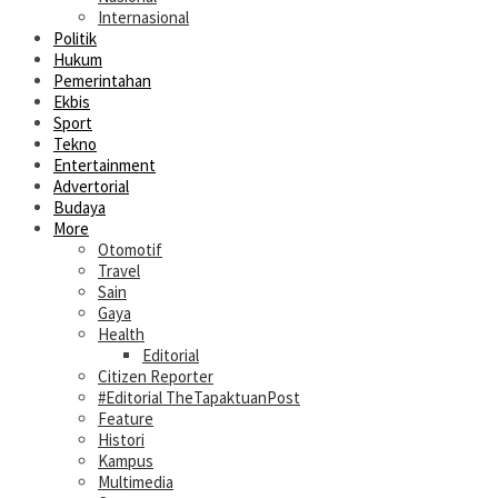
Internasional
Politik
Hukum
Pemerintahan
Ekbis
Sport
Tekno
Entertainment
Advertorial
Budaya
More
Otomotif
Travel
Sain
Gaya
Health
Editorial
Citizen Reporter
#Editorial TheTapaktuanPost
Feature
Histori
Kampus
Multimedia