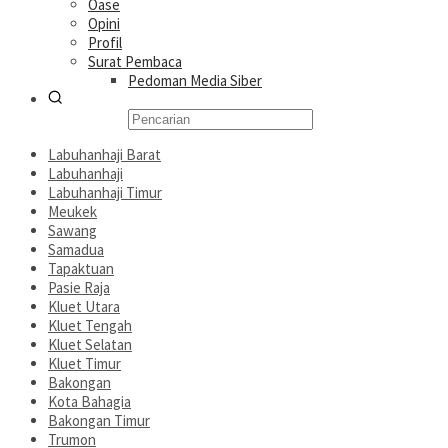
Oase
Opini
Profil
Surat Pembaca
Pedoman Media Siber
Labuhanhaji Barat
Labuhanhaji
Labuhanhaji Timur
Meukek
Sawang
Samadua
Tapaktuan
Pasie Raja
Kluet Utara
Kluet Tengah
Kluet Selatan
Kluet Timur
Bakongan
Kota Bahagia
Bakongan Timur
Trumon