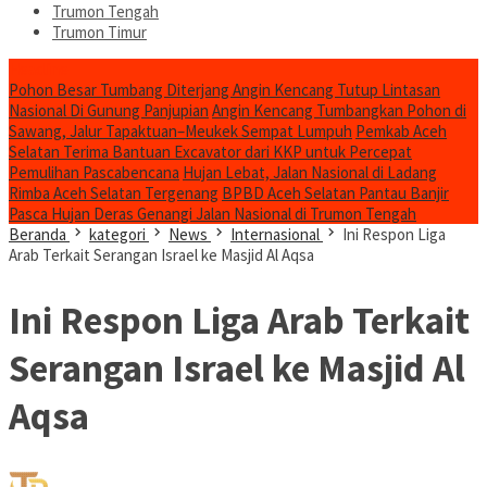
Trumon Tengah
Trumon Timur
Headline
Pohon Besar Tumbang Diterjang Angin Kencang Tutup Lintasan
Nasional Di Gunung Panjupian
Angin Kencang Tumbangkan Pohon di
Sawang, Jalur Tapaktuan–Meukek Sempat Lumpuh
Pemkab Aceh
Selatan Terima Bantuan Excavator dari KKP untuk Percepat
Pemulihan Pascabencana
Hujan Lebat, Jalan Nasional di Ladang
Rimba Aceh Selatan Tergenang
BPBD Aceh Selatan Pantau Banjir
Pasca Hujan Deras Genangi Jalan Nasional di Trumon Tengah
Beranda
kategori
News
Internasional
Ini Respon Liga
Arab Terkait Serangan Israel ke Masjid Al Aqsa
Ini Respon Liga Arab Terkait
Serangan Israel ke Masjid Al
Aqsa