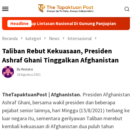
Loncat
Menu
ke
Mobile
konten
san Nasional Di Gunung Panjupian
Headline
Angin Kencang Tumba
Beranda
kategori
News
Internasional
Taliban Rebut Kekuasaan, Presiden
Ashraf Ghani Tinggalkan Afghanistan
By Redaksi
16 Agustus 2021
TheTapaktuanPost | Afghanistan.
Presiden Afghanistan
Ashraf Ghani, bersama wakil presiden dan beberapa
pejabat senior lainnya, hari Minggu (15/8/2021) terbang ke
luar negara itu, sementara gerilyawan Taliban merebut
kembali kekuasaan di Afghanistan dua puluh tahun