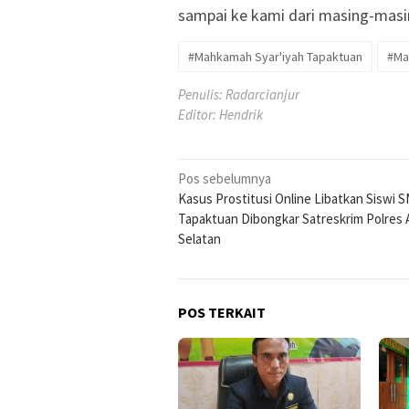
sampai ke kami dari masing-masi
#Mahkamah Syar'iyah Tapaktuan
#Ma
Penulis: Radarcianjur
Editor: Hendrik
Navigasi
Pos sebelumnya
Kasus Prostitusi Online Libatkan Siswi S
pos
Tapaktuan Dibongkar Satreskrim Polres
Selatan
POS TERKAIT