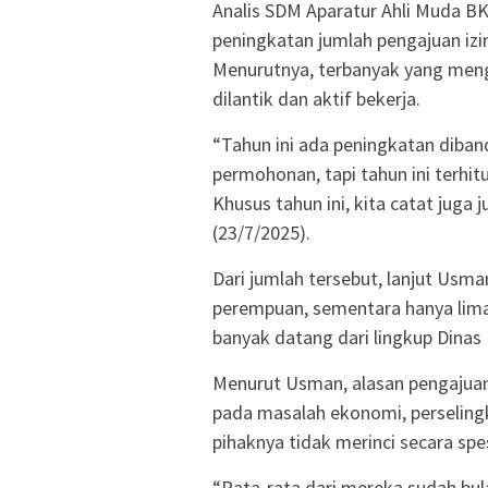
Analis SDM Aparatur Ahli Muda 
peningkatan jumlah pengajuan izi
Menurutnya, terbanyak yang meng
dilantik dan aktif bekerja.
“Tahun ini ada peningkatan diband
permohonan, tapi tahun ini terhi
Khusus tahun ini, kita catat juga
(23/7/2025).
Dari jumlah tersebut, lanjut Usma
perempuan, sementara hanya lima o
banyak datang dari lingkup Dinas
Menurut Usman, alasan pengajua
pada masalah ekonomi, perselingku
pihaknya tidak merinci secara spes
“Rata-rata dari mereka sudah bul