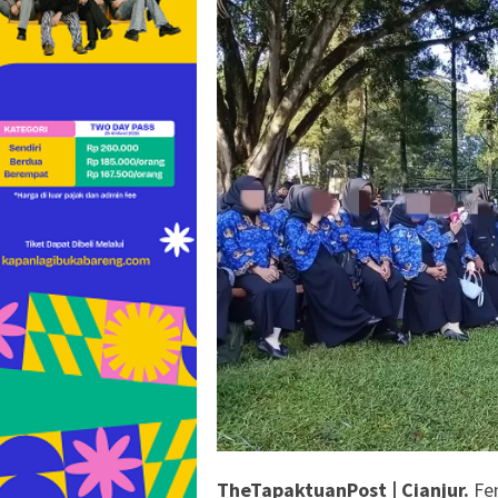
TheTapaktuanPost | Cianjur.
Fe