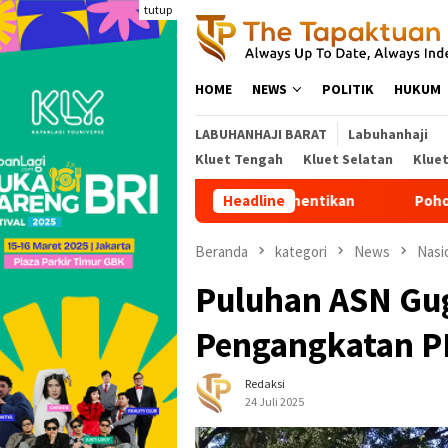
Loncat
tutup
ke
konten
HOME
NEWS
POLITIK
HUKUM
LABUHANHAJI BARAT
Labuhanhaji
Kluet Tengah
Kluet Selatan
Klue
2027 Diminta Dihentikan
Pohon Besar Tumbang Diterjang 
Headline
Beranda
kategori
News
Nasi
Puluhan ASN Gug
Pengangkatan P
Redaksi
24 Juli 2025