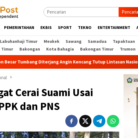
Pencari
PEMERINTAHAN
EKBIS
SPORT
TEKNO
ENTERTAINMENT
Labuhanhaji Timur
Meukek
Sawang
Samadua
Tapaktuan
t Timur
Bakongan
Kota Bahagia
Bakongan Timur
Trumon
Angin Kencang Tutup Lintasan Nasional Di Gunung Panjupian
onal
at Cerai Suami Usai
PPK dan PNS