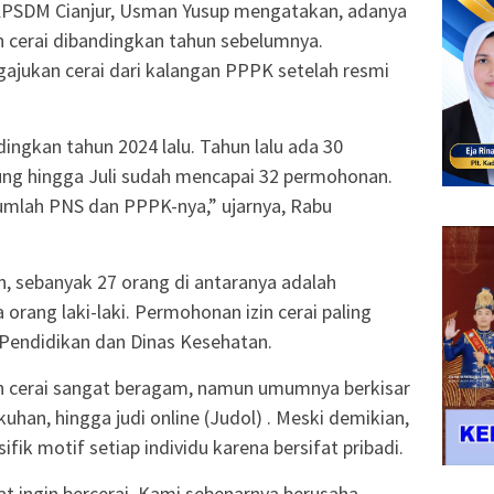
BKPSDM Cianjur, Usman Yusup mengatakan, adanya
n cerai dibandingkan tahun sebelumnya.
ajukan cerai dari kalangan PPPK setelah resmi
ingkan tahun 2024 lalu. Tahun lalu ada 30
tung hingga Juli sudah mencapai 32 permohonan.
 jumlah PNS dan PPPK-nya,” ujarnya, Rabu
n, sebanyak 27 orang di antaranya adalah
rang laki-laki. Permohonan izin cerai paling
 Pendidikan dan Dinas Kesehatan.
n cerai sangat beragam, namun umumnya berkisar
han, hingga judi online (Judol) . Meski demikian,
ifik motif setiap individu karena bersifat pribadi.
at ingin bercerai. Kami sebenarnya berusaha