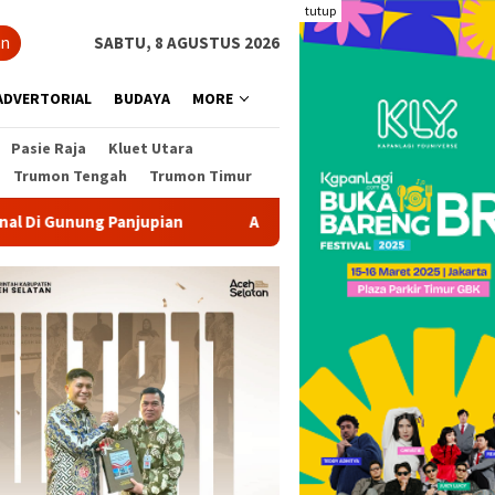
tutup
an
SABTU, 8 AGUSTUS 2026
ADVERTORIAL
BUDAYA
MORE
Pasie Raja
Kluet Utara
Trumon Tengah
Trumon Timur
Angin Kencang Tumbangkan Pohon di Sawang, Jalur Tapa