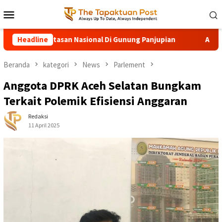
Loncat
Menu
ke
Mobile
konten
 Panjupian
Headline
Angin Kencang Tumbangkan Pohon di Sawan
Beranda
kategori
News
Parlement
Anggota DPRK Aceh Selatan Bungkam
Terkait Polemik Efisiensi Anggaran
Redaksi
11 April 2025