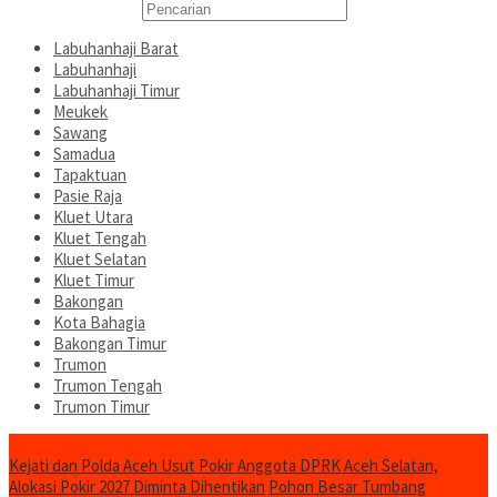
Labuhanhaji Barat
Labuhanhaji
Labuhanhaji Timur
Meukek
Sawang
Samadua
Tapaktuan
Pasie Raja
Kluet Utara
Kluet Tengah
Kluet Selatan
Kluet Timur
Bakongan
Kota Bahagia
Bakongan Timur
Trumon
Trumon Tengah
Trumon Timur
Headline
Kejati dan Polda Aceh Usut Pokir Anggota DPRK Aceh Selatan,
Alokasi Pokir 2027 Diminta Dihentikan
Pohon Besar Tumbang