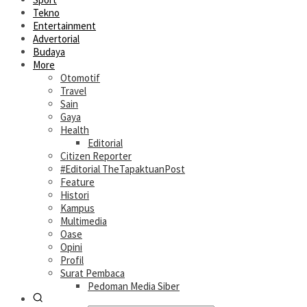
Tekno
Entertainment
Advertorial
Budaya
More
Otomotif
Travel
Sain
Gaya
Health
Editorial
Citizen Reporter
#Editorial TheTapaktuanPost
Feature
Histori
Kampus
Multimedia
Oase
Opini
Profil
Surat Pembaca
Pedoman Media Siber