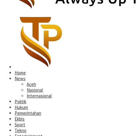
Home
News
Aceh
Nasional
Internasional
Politik
Hukum
Pemerintahan
Ekbis
Sport
Tekno