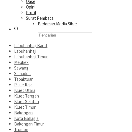
Oase
Opini
Profil
Surat Pembaca
Pedoman Media Siber
Labuhanhaji Barat
Labuhanhaji
Labuhanhaji Timur
Meukek
Sawang
Samadua
Tapaktuan
Pasie Raja
Kluet Utara
Kluet Tengah
Kluet Selatan
Kluet Timur
Bakongan
Kota Bahagia
Bakongan Timur
Trumon