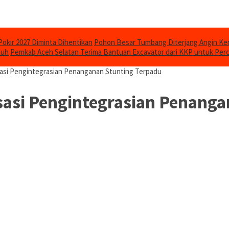
Pokir 2027 Diminta Dihentikan
Pohon Besar Tumbang Diterjang Angin Ken
puh
Pemkab Aceh Selatan Terima Bantuan Excavator dari KKP untuk Per
sasi Pengintegrasian Penanganan Stunting Terpadu
sasi Pengintegrasian Penang