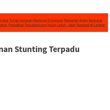
cang Tutup Lintasan Nasional Di Gunung Panjupian
Angin Kencang
cepat Pemulihan Pascabencana
Hujan Lebat, Jalan Nasional di Ladang
anan Stunting Terpadu