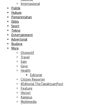
Internasional
Politik
Hukum
Pemerintahan
Ekbis
Sport
Tekno
Entertainment
Advertorial
Budaya
More
Otomotif
Travel
Sain
Gaya
Health
Editorial
Citizen Reporter
#Editorial TheTapaktuanPost
Feature
Histori
Kampus
Multimedia