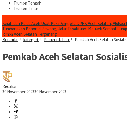
Trumon Tengah
Trumon Timur
Headline
Kejati dan Polda Aceh Usut Pokir Anggota DPRK Aceh Selatan, Alokasi 
Tumbangkan Pohon di Sawang, Jalur Tapaktuan–Meukek Sempat Lum
Rimba Aceh Selatan Tergenang
Beranda
kategori
Pemerintahan
Pemkab Aceh Selatan Sosiali
Pemkab Aceh Selatan Sosiali
Redaksi
30 November 2023
30 November 2023