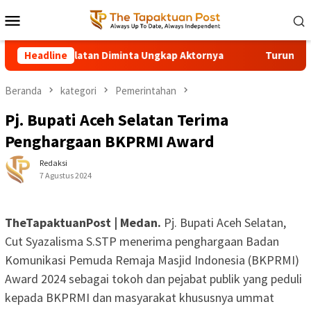
Loncat
Menu
ke
Mobile
konten
s Aceh Selatan Diminta Ungkap Aktornya
Headline
Turun Tangan Bup
Beranda
kategori
Pemerintahan
Pj. Bupati Aceh Selatan Terima
Penghargaan BKPRMI Award
Redaksi
7 Agustus 2024
TheTapaktuanPost | Medan.
Pj. Bupati Aceh Selatan,
Cut Syazalisma S.STP menerima penghargaan Badan
Komunikasi Pemuda Remaja Masjid Indonesia (BKPRMI)
Award 2024 sebagai tokoh dan pejabat publik yang peduli
kepada BKPRMI dan masyarakat khususnya ummat