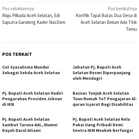
Navigasi
Pos sebelumnya
Pos berikutnya
Maju Pilkada Aceh Selatan, Edi
Konflik Tapal Batas Dua Desa di
pos
Saputra Gandeng Kader NasDem
Aceh Selatan Belum Ada Titik
Temu
POS TERKAIT
Cut Syazalisma Mundur
Jabatan Pj. Bupati Aceh
Sebagai Sekda Aceh Selatan
Selatan Resmi Diperpanjang
oleh Mendagri
Pj. Bupati Aceh Selatan Hadiri
Baznas Tunjuk Aceh Selatan
Pengarahan Presiden Jokowi
Tuan Rumah ToT Pengajaran Al-
di IKN
quran Isyarat Bagi Disabilitas
Pj. Bupati Aceh Selatan
Pj. Bupati Aceh Selatan Rela
Sambut Taruna AAL, Alumni
Pakai Uang Pribadi Demi
Dayah Darul Aitami
Sentra IKM Meukek Berfungsi