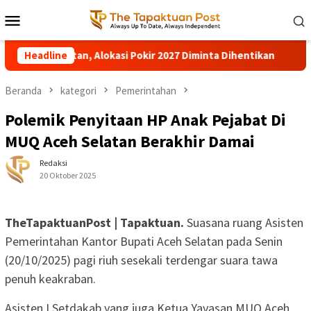
Loncat
Menu
ke
Mobile
konten
Aceh Selatan, Alokasi Pokir 2027 Diminta Dihentikan
Headline
Poh
Beranda
kategori
Pemerintahan
Polemik Penyitaan HP Anak Pejabat Di
MUQ Aceh Selatan Berakhir Damai
Redaksi
20 Oktober 2025
TheTapaktuanPost | Tapaktuan.
Suasana ruang Asisten
Pemerintahan Kantor Bupati Aceh Selatan pada Senin
(20/10/2025) pagi riuh sesekali terdengar suara tawa
penuh keakraban.
Asisten I Setdakab yang juga Ketua Yayasan MUQ Aceh