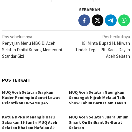
SEBARKAN
Navigasi
Pos sebelumnya
Pos berikutnya
Penyajian Menu MBG Di Aceh
IGI Minta Bupati H. Mirwan
pos
Selatan Dinilai Kurang Memenuhi
Tindak Tegas Plt. Kadis Dayah
Standar Gizi
Aceh Selatan
POS TERKAIT
MUQ Aceh Selatan Siapkan
MUQ Aceh Selatan Gaungkan
Kader Pemimpin Santri Lewat
Semangat Hijrah Melalui Talk
Pelantikan ORSAMUQAS
Show Tahun Baru Islam 1448 H
Ketua DPRK Menangis Haru
MUQ Aceh Selatan Juara Umum
Saksikan 19 Santri MUQ Aceh
Smart On Brilliant Se-Barat
Selatan Khatam Hafalan Al-
Selatan