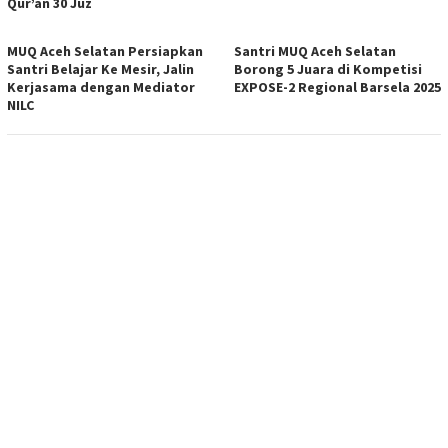
Qur’an 30 Juz
MUQ Aceh Selatan Persiapkan
Santri MUQ Aceh Selatan
Santri Belajar Ke Mesir, Jalin
Borong 5 Juara di Kompetisi
Kerjasama dengan Mediator
EXPOSE-2 Regional Barsela 2025
NILC