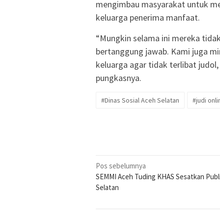
mengimbau masyarakat untuk memb
keluarga penerima manfaat.
“Mungkin selama ini mereka tidak
bertanggung jawab. Kami juga m
keluarga agar tidak terlibat judo
pungkasnya.
#Dinas Sosial Aceh Selatan
#judi onli
Navigasi
Pos sebelumnya
SEMMI Aceh Tuding KHAS Sesatkan Publ
pos
Selatan