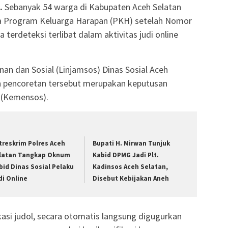
.
Sebanyak 54 warga di Kabupaten Aceh Selatan
ima Program Keluarga Harapan (PKH) setelah Nomor
erdeteksi terlibat dalam aktivitas judi online
an dan Sosial (Linjamsos) Dinas Sosial Aceh
n pencoretan tersebut merupakan keputusan
l (Kemensos).
treskrim Polres Aceh
Bupati H. Mirwan Tunjuk
latan Tangkap Oknum
Kabid DPMG Jadi Plt.
bid Dinas Sosial Pelaku
Kadinsos Aceh Selatan,
di Online
Disebut Kebijakan Aneh
asi judol, secara otomatis langsung digugurkan