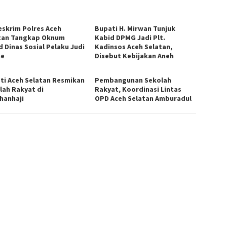
eskrim Polres Aceh
Bupati H. Mirwan Tunjuk
tan Tangkap Oknum
Kabid DPMG Jadi Plt.
d Dinas Sosial Pelaku Judi
Kadinsos Aceh Selatan,
ne
Disebut Kebijakan Aneh
ti Aceh Selatan Resmikan
Pembangunan Sekolah
lah Rakyat di
Rakyat, Koordinasi Lintas
hanhaji
OPD Aceh Selatan Amburadul