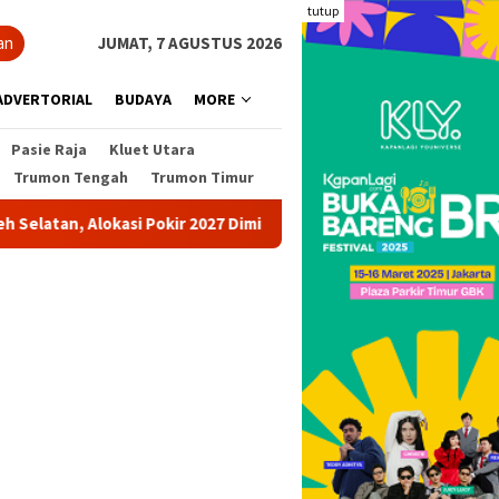
tutup
an
JUMAT, 7 AGUSTUS 2026
ADVERTORIAL
BUDAYA
MORE
Pasie Raja
Kluet Utara
Trumon Tengah
Trumon Timur
 Alokasi Pokir 2027 Diminta Dihentikan
Pohon Besar Tumb