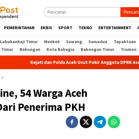
Pencari
PEMERINTAHAN
EKBIS
SPORT
TEKNO
ENTERTAINMENT
Labuhanhaji Timur
Meukek
Sawang
Samadua
Tapaktuan
t Timur
Bakongan
Kota Bahagia
Bakongan Timur
Trumon
Kejati dan Polda Aceh Usut Pokir Anggota DPRK Aceh Selatan,
line, 54 Warga Aceh
 Dari Penerima PKH