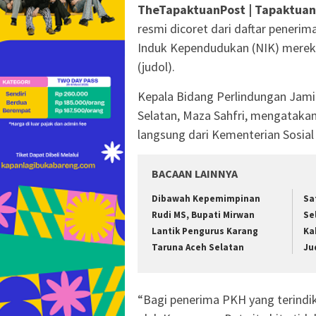
TheTapaktuanPost | Tapaktuan
resmi dicoret dari daftar pener
Induk Kependudukan (NIK) mereka t
(judol).
Kepala Bidang Perlindungan Jamin
Selatan, Maza Sahfri, mengataka
langsung dari Kementerian Sosia
BACAAN LAINNYA
Dibawah Kepemimpinan
Sa
Rudi MS, Bupati Mirwan
Se
Lantik Pengurus Karang
Ka
Taruna Aceh Selatan
Ju
“Bagi penerima PKH yang terindik