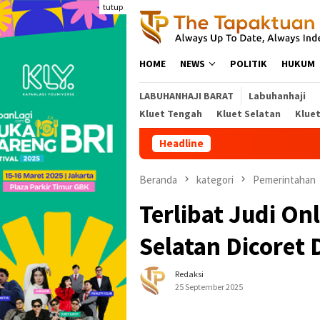
Loncat
tutup
ke
konten
HOME
NEWS
POLITIK
HUKUM
LABUHANHAJI BARAT
Labuhanhaji
Kluet Tengah
Kluet Selatan
Klue
Headline
Beranda
kategori
Pemerintahan
Terlibat Judi On
Selatan Dicoret
Redaksi
25 September 2025