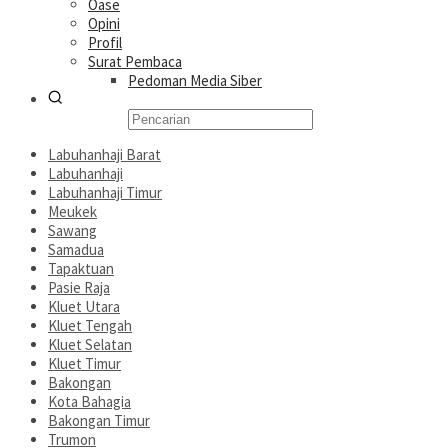
Oase
Opini
Profil
Surat Pembaca
Pedoman Media Siber
Labuhanhaji Barat
Labuhanhaji
Labuhanhaji Timur
Meukek
Sawang
Samadua
Tapaktuan
Pasie Raja
Kluet Utara
Kluet Tengah
Kluet Selatan
Kluet Timur
Bakongan
Kota Bahagia
Bakongan Timur
Trumon