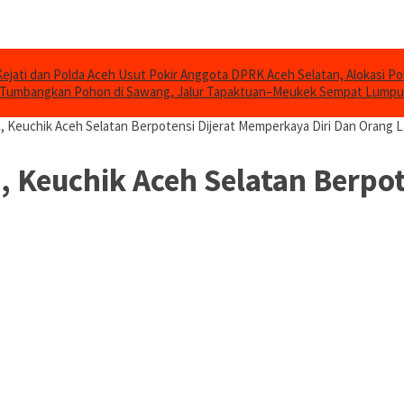
Kejati dan Polda Aceh Usut Pokir Anggota DPRK Aceh Selatan, Alokasi Po
 Tumbangkan Pohon di Sawang, Jalur Tapaktuan–Meukek Sempat Lump
, Keuchik Aceh Selatan Berpotensi Dijerat Memperkaya Diri Dan Orang L
, Keuchik Aceh Selatan Berpo