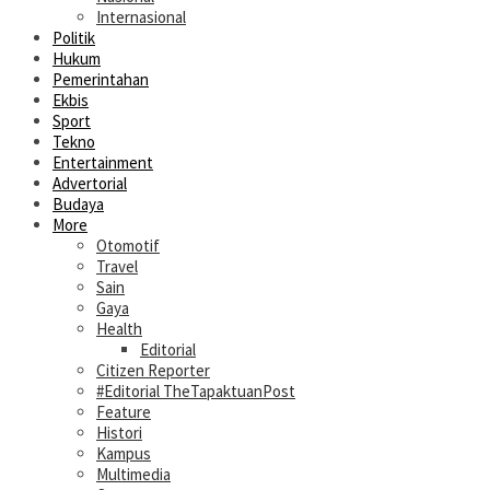
Internasional
Politik
Hukum
Pemerintahan
Ekbis
Sport
Tekno
Entertainment
Advertorial
Budaya
More
Otomotif
Travel
Sain
Gaya
Health
Editorial
Citizen Reporter
#Editorial TheTapaktuanPost
Feature
Histori
Kampus
Multimedia