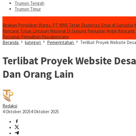
Trumon Tengah
Trumon Timur
Headline
Abaikan Penolakan Warga, PT MMS Tetap Eksplorasi Emas di Samadua
Kencang Tutup Lintasan Nasional Di Gunung Panjupian
Angin Kencang
Percepat Pemulihan Pascabencana
Beranda
kategori
Pemerintahan
Terlibat Proyek Website Desa
Terlibat Proyek Website Desa
Dan Orang Lain
Redaksi
4 Oktober 2025
4 Oktober 2025