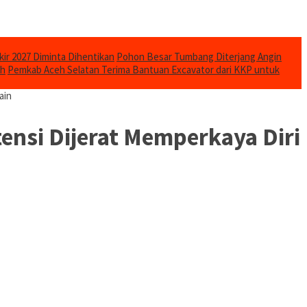
kir 2027 Diminta Dihentikan
Pohon Besar Tumbang Diterjang Angin
uh
Pemkab Aceh Selatan Terima Bantuan Excavator dari KKP untuk
ain
tensi Dijerat Memperkaya Diri