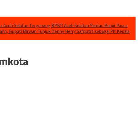
mba Aceh Selatan Tergenang
BPBD Aceh Selatan Pantau Banjir Pasca
ahri, Bupati Mirwan Tunjuk Denny Herry Safputra sebagai Plt Kepala
amkota