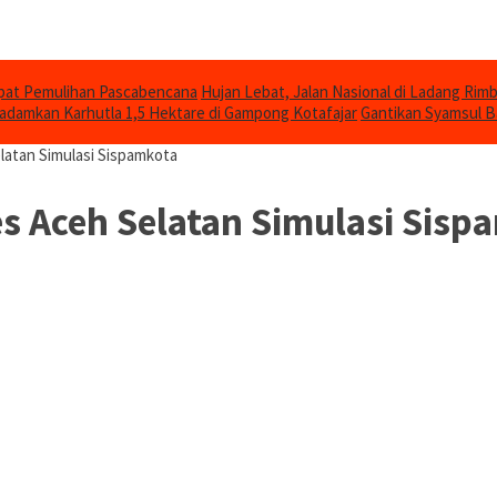
epat Pemulihan Pascabencana
Hujan Lebat, Jalan Nasional di Ladang Ri
damkan Karhutla 1,5 Hektare di Gampong Kotafajar
Gantikan Syamsul B
latan Simulasi Sispamkota
s Aceh Selatan Simulasi Sisp