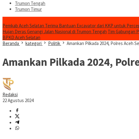
Trumon Tengah
Trumon Timur
Headline
Pemkab Aceh Selatan Terima Bantuan Excavator dari KKP untuk Perc
Hujan Deras Genangi Jalan Nasional di Trumon Tengah
Tim Gabungan Pa
BPKD Aceh Selatan
Beranda
kategori
Politik
Amankan Pilkada 2024, Polres Aceh Se
Amankan Pilkada 2024, Polre
Redaksi
22 Agustus 2024