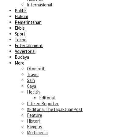
Internasional
Politik
Hukum
Pemerintahan
Ekbis
Sport
Tekno
Entertainment
Advertorial
Budaya
More
Otomotif
Travel
Sain
Gaya
Health
Editorial
Citizen Reporter
#Editorial TheTapaktuanPost
Feature
Histori
Kampus
Multimedia