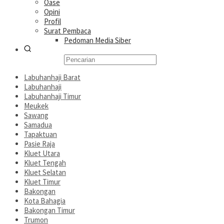
Oase
Opini
Profil
Surat Pembaca
Pedoman Media Siber
Labuhanhaji Barat
Labuhanhaji
Labuhanhaji Timur
Meukek
Sawang
Samadua
Tapaktuan
Pasie Raja
Kluet Utara
Kluet Tengah
Kluet Selatan
Kluet Timur
Bakongan
Kota Bahagia
Bakongan Timur
Trumon