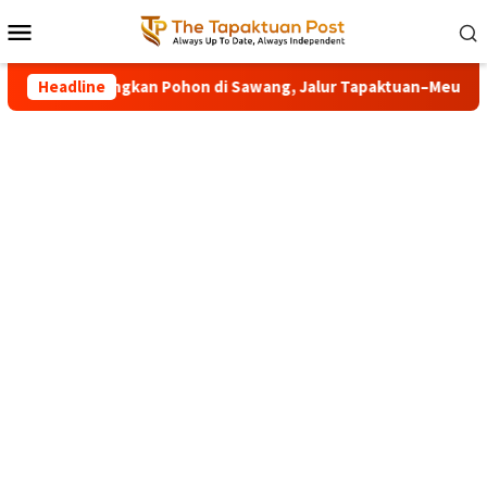
Loncat
Menu
ke
Mobile
konten
encang Tumbangkan Pohon di Sawang, Jalur Tapaktuan–Meukek
Headline