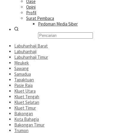
Oase
Opini
Profil
Surat Pembaca
Pedoman Media Siber
Labuhanhaji Barat
Labuhanhaji
Labuhanhaji Timur
Meukek
Sawang
Samadua
Tapaktuan
Pasie Raja
Kluet Utara
Kluet Tengah
Kluet Selatan
Kluet Timur
Bakongan
Kota Bahagia
Bakongan Timur
Trumon