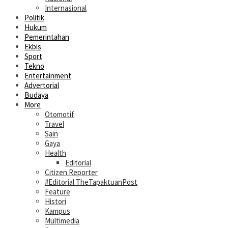
Internasional
Politik
Hukum
Pemerintahan
Ekbis
Sport
Tekno
Entertainment
Advertorial
Budaya
More
Otomotif
Travel
Sain
Gaya
Health
Editorial
Citizen Reporter
#Editorial TheTapaktuanPost
Feature
Histori
Kampus
Multimedia