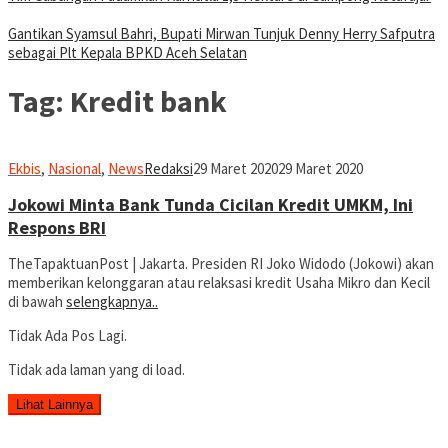
Gantikan Syamsul Bahri, Bupati Mirwan Tunjuk Denny Herry Safputra
sebagai Plt Kepala BPKD Aceh Selatan
Tag:
Kredit bank
Ekbis
,
Nasional
,
News
Redaksi
29 Maret 2020
29 Maret 2020
Jokowi Minta Bank Tunda Cicilan Kredit UMKM, Ini
Respons BRI
TheTapaktuanPost | Jakarta. Presiden RI Joko Widodo (Jokowi) akan
memberikan kelonggaran atau relaksasi kredit Usaha Mikro dan Kecil
di bawah
selengkapnya..
Tidak Ada Pos Lagi.
Tidak ada laman yang di load.
Lihat Lainnya