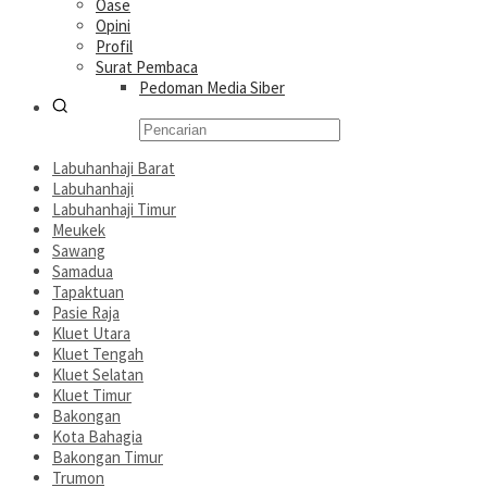
Oase
Opini
Profil
Surat Pembaca
Pedoman Media Siber
Labuhanhaji Barat
Labuhanhaji
Labuhanhaji Timur
Meukek
Sawang
Samadua
Tapaktuan
Pasie Raja
Kluet Utara
Kluet Tengah
Kluet Selatan
Kluet Timur
Bakongan
Kota Bahagia
Bakongan Timur
Trumon