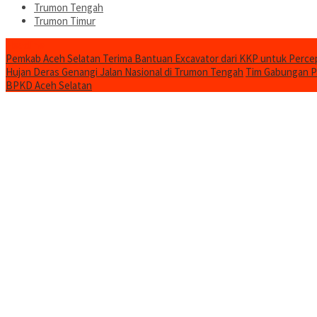
Trumon Tengah
Trumon Timur
Headline
Pemkab Aceh Selatan Terima Bantuan Excavator dari KKP untuk Perc
Hujan Deras Genangi Jalan Nasional di Trumon Tengah
Tim Gabungan Pa
BPKD Aceh Selatan