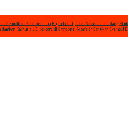
epat Pemulihan Pascabencana
Hujan Lebat, Jalan Nasional di Ladang Ri
damkan Karhutla 1,5 Hektare di Gampong Kotafajar
Gantikan Syamsul B