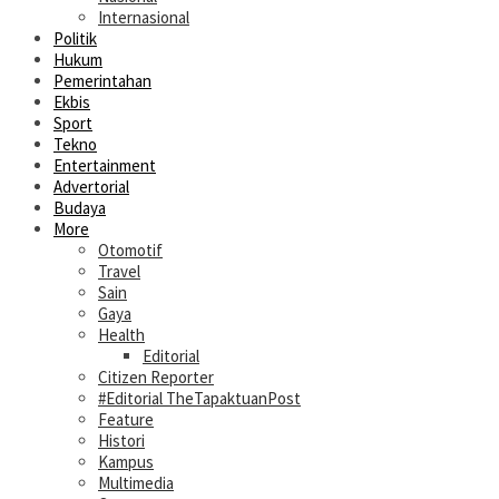
Internasional
Politik
Hukum
Pemerintahan
Ekbis
Sport
Tekno
Entertainment
Advertorial
Budaya
More
Otomotif
Travel
Sain
Gaya
Health
Editorial
Citizen Reporter
#Editorial TheTapaktuanPost
Feature
Histori
Kampus
Multimedia