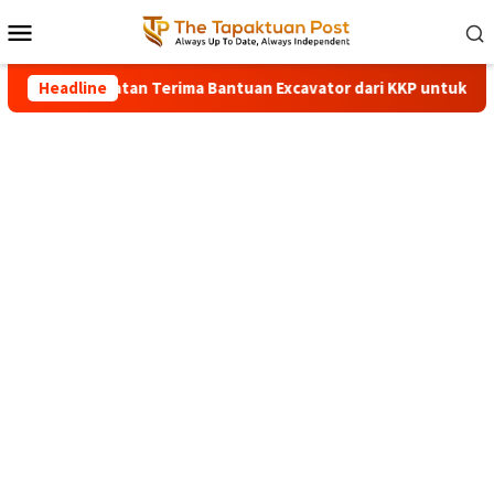
Loncat
Menu
ke
Mobile
konten
Aceh Selatan Terima Bantuan Excavator dari KKP untuk Percepa
Headline