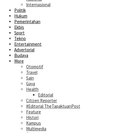
Internasional
Politik
Hukum
Pemerintahan
Ekbis
Sport
Tekno
Entertainment
Advertorial
Budaya
More
Otomotif
Travel
Sain
Gaya
Health
Editorial
Citizen Reporter
#Editorial TheTapaktuanPost
Feature
Histori
Kampus
Multimedia