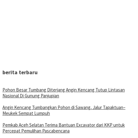
berita terbaru
Pohon Besar Tumbang Diterjang Angin Kencang Tutup Lintasan
Nasional Di Gunung Panjupian
Angin Kencang Tumbangkan Pohon di Sawang, Jalur Tapaktuan–
Meukek Sempat Lumpuh
Pemkab Aceh Selatan Terima Bantuan Excavator dari KKP untuk
Percepat Pemulihan Pascabencana