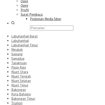
Oase
Opini
Profil
Surat Pembaca
Pedoman Media Siber
Labuhanhaji Barat
Labuhanhaji
Labuhanhaji Timur
Meukek
Sawang
Samadua
Tapaktuan
Pasie Raja
Kluet Utara
Kluet Tengah
Kluet Selatan
Kluet Timur
Bakongan
Kota Bahagia
Bakongan Timur
Trumon