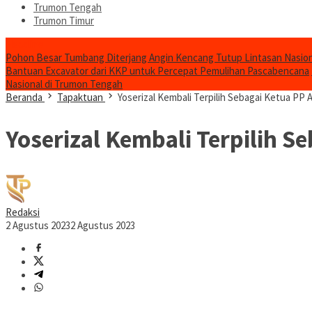
Trumon Tengah
Trumon Timur
Headline
Pohon Besar Tumbang Diterjang Angin Kencang Tutup Lintasan Nasion
Bantuan Excavator dari KKP untuk Percepat Pemulihan Pascabencana
Nasional di Trumon Tengah
Beranda
Tapaktuan
Yoserizal Kembali Terpilih Sebagai Ketua PP 
Yoserizal Kembali Terpilih S
Redaksi
2 Agustus 2023
2 Agustus 2023