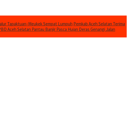
Jalur Tapaktuan–Meukek Sempat Lumpuh
Pemkab Aceh Selatan Terima
BD Aceh Selatan Pantau Banjir Pasca Hujan Deras Genangi Jalan