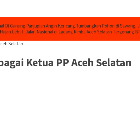
al Di Gunung Panjupian
Angin Kencang Tumbangkan Pohon di Sawang, 
Hujan Lebat, Jalan Nasional di Ladang Rimba Aceh Selatan Tergenang
BP
Aceh Selatan
ebagai Ketua PP Aceh Selatan