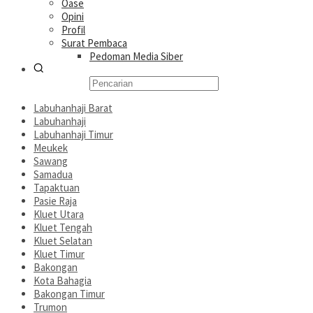
Oase
Opini
Profil
Surat Pembaca
Pedoman Media Siber
Labuhanhaji Barat
Labuhanhaji
Labuhanhaji Timur
Meukek
Sawang
Samadua
Tapaktuan
Pasie Raja
Kluet Utara
Kluet Tengah
Kluet Selatan
Kluet Timur
Bakongan
Kota Bahagia
Bakongan Timur
Trumon