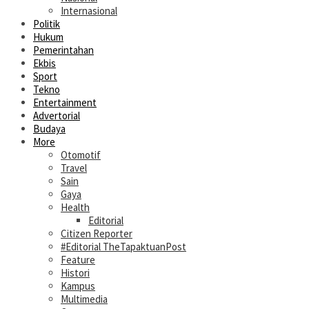
Internasional
Politik
Hukum
Pemerintahan
Ekbis
Sport
Tekno
Entertainment
Advertorial
Budaya
More
Otomotif
Travel
Sain
Gaya
Health
Editorial
Citizen Reporter
#Editorial TheTapaktuanPost
Feature
Histori
Kampus
Multimedia