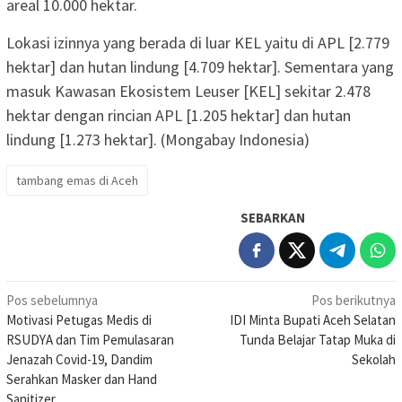
areal 10.000 hektar.
Lokasi izinnya yang berada di luar KEL yaitu di APL [2.779
hektar] dan hutan lindung [4.709 hektar]. Sementara yang
masuk Kawasan Ekosistem Leuser [KEL] sekitar 2.478
hektar dengan rincian APL [1.205 hektar] dan hutan
lindung [1.273 hektar]. (Mongabay Indonesia)
tambang emas di Aceh
SEBARKAN
Navigasi
Pos sebelumnya
Pos berikutnya
Motivasi Petugas Medis di
IDI Minta Bupati Aceh Selatan
pos
RSUDYA dan Tim Pemulasaran
Tunda Belajar Tatap Muka di
Jenazah Covid-19, Dandim
Sekolah
Serahkan Masker dan Hand
Sanitizer