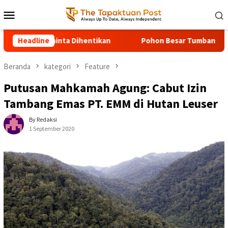
Loncat
Menu
ke
Mobile
konten
ntikan
Headline
Pohon Besar Tumbang Diterjang Angin Kencang Tut
Beranda
kategori
Feature
Putusan Mahkamah Agung: Cabut Izin
Tambang Emas PT. EMM di Hutan Leuser
By Redaksi
1 September 2020