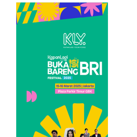
Loncat
ke
konten