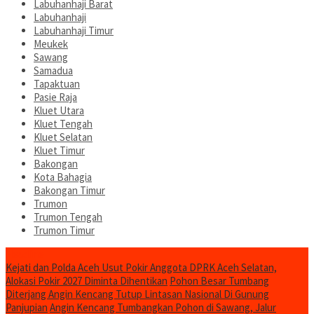
Labuhanhaji Barat
Labuhanhaji
Labuhanhaji Timur
Meukek
Sawang
Samadua
Tapaktuan
Pasie Raja
Kluet Utara
Kluet Tengah
Kluet Selatan
Kluet Timur
Bakongan
Kota Bahagia
Bakongan Timur
Trumon
Trumon Tengah
Trumon Timur
Headline
Kejati dan Polda Aceh Usut Pokir Anggota DPRK Aceh Selatan,
Alokasi Pokir 2027 Diminta Dihentikan
Pohon Besar Tumbang
Diterjang Angin Kencang Tutup Lintasan Nasional Di Gunung
Panjupian
Angin Kencang Tumbangkan Pohon di Sawang, Jalur