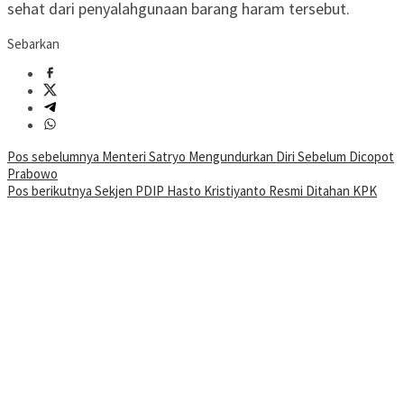
sehat dari penyalahgunaan barang haram tersebut.
Sebarkan
Navigasi
Pos sebelumnya
Menteri Satryo Mengundurkan Diri Sebelum Dicopot
Prabowo
pos
Pos berikutnya
Sekjen PDIP Hasto Kristiyanto Resmi Ditahan KPK