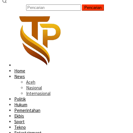
Pencarian
Home
News
Aceh
Nasional
Internasional
Politik
Hukum
Pemerintahan
Ekbis
Sport
Tekno
Entertainment