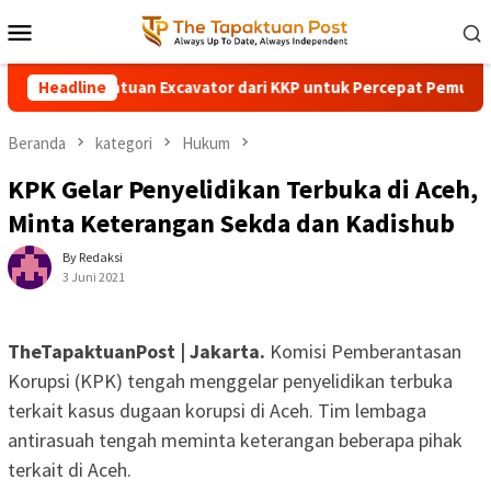
Loncat
Menu
ke
Mobile
konten
n Terima Bantuan Excavator dari KKP untuk Percepat Pemulihan
Headline
Beranda
kategori
Hukum
KPK Gelar Penyelidikan Terbuka di Aceh,
Minta Keterangan Sekda dan Kadishub
By Redaksi
3 Juni 2021
TheTapaktuanPost | Jakarta.
Komisi Pemberantasan
Korupsi (KPK) tengah menggelar penyelidikan terbuka
terkait kasus dugaan korupsi di Aceh. Tim lembaga
antirasuah tengah meminta keterangan beberapa pihak
terkait di Aceh.