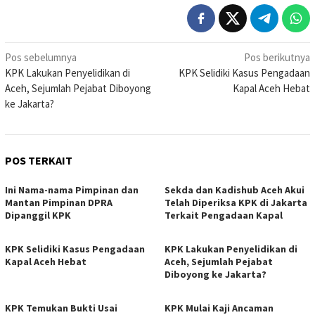
Navigasi
Pos sebelumnya
Pos berikutnya
KPK Lakukan Penyelidikan di
KPK Selidiki Kasus Pengadaan
pos
Aceh, Sejumlah Pejabat Diboyong
Kapal Aceh Hebat
ke Jakarta?
POS TERKAIT
Ini Nama-nama Pimpinan dan
Sekda dan Kadishub Aceh Akui
Mantan Pimpinan DPRA
Telah Diperiksa KPK di Jakarta
Dipanggil KPK
Terkait Pengadaan Kapal
KPK Selidiki Kasus Pengadaan
KPK Lakukan Penyelidikan di
Kapal Aceh Hebat
Aceh, Sejumlah Pejabat
Diboyong ke Jakarta?
KPK Temukan Bukti Usai
KPK Mulai Kaji Ancaman