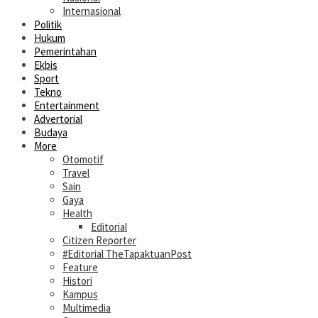
Internasional
Politik
Hukum
Pemerintahan
Ekbis
Sport
Tekno
Entertainment
Advertorial
Budaya
More
Otomotif
Travel
Sain
Gaya
Health
Editorial
Citizen Reporter
#Editorial TheTapaktuanPost
Feature
Histori
Kampus
Multimedia