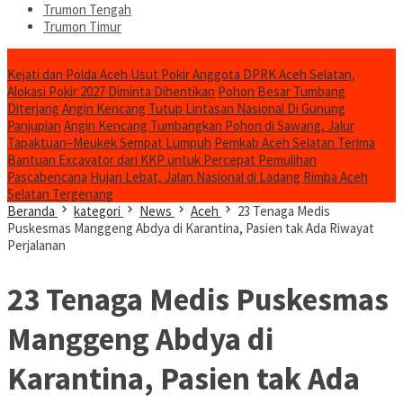
Trumon Tengah
Trumon Timur
Headline
Kejati dan Polda Aceh Usut Pokir Anggota DPRK Aceh Selatan,
Alokasi Pokir 2027 Diminta Dihentikan
Pohon Besar Tumbang
Diterjang Angin Kencang Tutup Lintasan Nasional Di Gunung
Panjupian
Angin Kencang Tumbangkan Pohon di Sawang, Jalur
Tapaktuan–Meukek Sempat Lumpuh
Pemkab Aceh Selatan Terima
Bantuan Excavator dari KKP untuk Percepat Pemulihan
Pascabencana
Hujan Lebat, Jalan Nasional di Ladang Rimba Aceh
Selatan Tergenang
Beranda
kategori
News
Aceh
23 Tenaga Medis
Puskesmas Manggeng Abdya di Karantina, Pasien tak Ada Riwayat
Perjalanan
23 Tenaga Medis Puskesmas
Manggeng Abdya di
Karantina, Pasien tak Ada