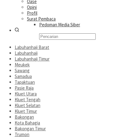
Oase
Opini
Profil
Surat Pembaca
Pedoman Media Siber
Labuhanhaji Barat
Labuhanhaji
Labuhanhaji Timur
Meukek
Sawang
Samadua
Tapaktuan
Pasie Raja
Kluet Utara
Kluet Tengah
Kluet Selatan
Kluet Timur
Bakongan
Kota Bahagia
Bakongan Timur
Trumon