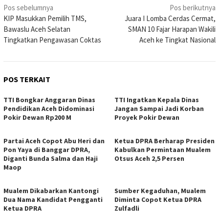
Navigasi
Pos sebelumnya
Pos berikutnya
KIP Masukkan Pemilih TMS,
Juara I Lomba Cerdas Cermat,
pos
Bawaslu Aceh Selatan
SMAN 10 Fajar Harapan Wakili
Tingkatkan Pengawasan Coktas
Aceh ke Tingkat Nasional
POS TERKAIT
TTI Bongkar Anggaran Dinas
TTI Ingatkan Kepala Dinas
Pendidikan Aceh Didominasi
Jangan Sampai Jadi Korban
Pokir Dewan Rp200 M
Proyek Pokir Dewan
Partai Aceh Copot Abu Heri dan
Ketua DPRA Berharap Presiden
Pon Yaya di Banggar DPRA,
Kabulkan Permintaan Mualem
Diganti Bunda Salma dan Haji
Otsus Aceh 2,5 Persen
Maop
Mualem Dikabarkan Kantongi
Sumber Kegaduhan, Mualem
Dua Nama Kandidat Pengganti
Diminta Copot Ketua DPRA
Ketua DPRA
Zulfadli