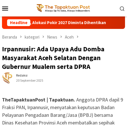
Loncat
Menu
ke
Mobile
konten
si Pokir 2027 Diminta Dihentikan
Headline
Pohon Besar Tumbang Di
Beranda
kategori
News
Aceh
Irpannusir: Ada Upaya Adu Domba
Masyarakat Aceh Selatan Dengan
Gubernur Mualem serta DPRA
Redaksi
20 September 2025
TheTapaktuanPost | Tapaktuan.
Anggota DPRA dapil 9
Fraksi PAN, Irpannusir, menyatakan keputusan Badan
Pelayanan Pengadaan Barang/Jasa (BPBJ) bersama
Dinas Kesehatan Provinsi Aceh membatalkan sepihak