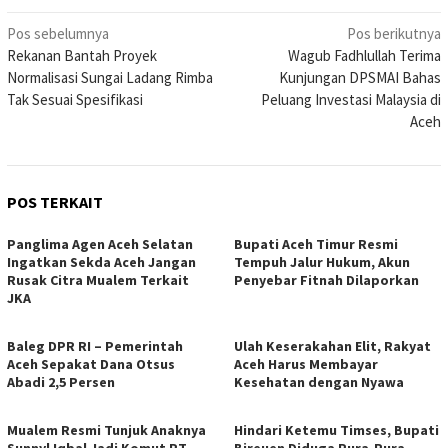
Navigasi
Pos sebelumnya
Pos berikutnya
Rekanan Bantah Proyek
Wagub Fadhlullah Terima
pos
Normalisasi Sungai Ladang Rimba
Kunjungan DPSMAI Bahas
Tak Sesuai Spesifikasi
Peluang Investasi Malaysia di
Aceh
POS TERKAIT
Panglima Agen Aceh Selatan
Bupati Aceh Timur Resmi
Ingatkan Sekda Aceh Jangan
Tempuh Jalur Hukum, Akun
Rusak Citra Mualem Terkait
Penyebar Fitnah Dilaporkan
JKA
Baleg DPR RI – Pemerintah
Ulah Keserakahan Elit, Rakyat
Aceh Sepakat Dana Otsus
Aceh Harus Membayar
Abadi 2,5 Persen
Kesehatan dengan Nyawa
Mualem Resmi Tunjuk Anaknya
Hindari Ketemu Timses, Bupati
Sunnyl Iqbal Jadi Komut PT.
Bireuen Diduga Pura-Pura