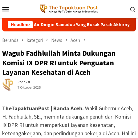
Loncat
Menu
ke
Mobile
konten
n Nasional Air Dingin Samadua Yang Rusak Parah Akhirnya Diperba
Headline
Beranda
kategori
News
Aceh
Wagub Fadhlullah Minta Dukungan
Komisi IX DPR RI untuk Penguatan
Layanan Kesehatan di Aceh
Redaksi
7 Oktober 2025
TheTapaktuanPost | Banda Aceh.
Wakil Gubernur Aceh,
H. Fadhlullah, SE., meminta dukungan penuh dari Komisi
IX DPR RI untuk memperkuat layanan kesehatan,
ketenagakerjaan, dan perlindungan pekerja di Aceh. Hal ini