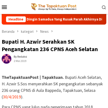
Loncat
Menu
ke
Mobile
konten
asional Air Dingin Samadua Yang Rusak Parah Akhirnya Diperbaiki
Headline
Beranda
kategori
News
Bupati H. Azwir Serahkan SK
Pengangkatan 236 CPNS Aceh Selatan
By Redaksi
2 Mei 2019
TheTapaktuanPost | Tapaktuan.
Bupati Aceh Selatan,
H. Azwir S.Sos menyerahkan SK pengangkatan sebanyak
236 orang CPNS di Aula Bappeda, Tapaktuan, Selasa
(
30/4/2019
).
Para CPNS yang lulus pada penerimaan tahun 2018