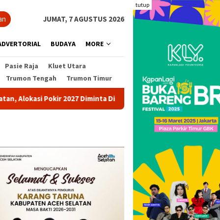
tutup
an
JUMAT, 7 AGUSTUS 2026
ADVERTORIAL
BUDAYA
MORE
Pasie Raja
Kluet Utara
Trumon Tengah
Trumon Timur
 Pokir 2027 Diminta Dihentikan
Pohon Besar Tumbang Dite