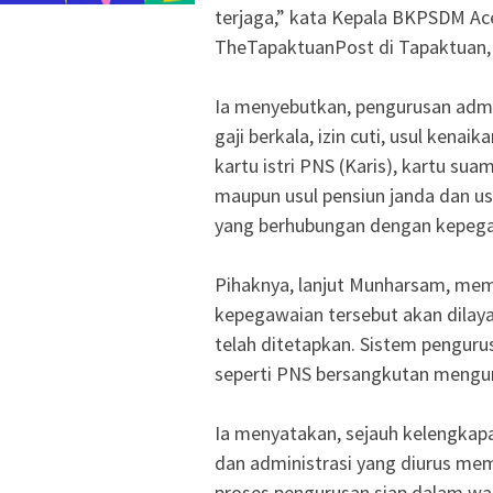
terjaga,” kata Kepala BKPSDM Ac
TheTapaktuanPost di Tapaktuan,
Ia menyebutkan, pengurusan admi
gaji berkala, izin cuti, usul kena
kartu istri PNS (Karis), kartu sua
maupun usul pensiun janda dan usu
yang berhubungan dengan kepeg
Pihaknya, lanjut Munharsam, mem
kepegawaian tersebut akan dilaya
telah ditetapkan. Sistem pengurus
seperti PNS bersangkutan mengu
Ia menyatakan, sejauh kelengkapa
dan administrasi yang diurus m
proses pengurusan siap dalam wakt