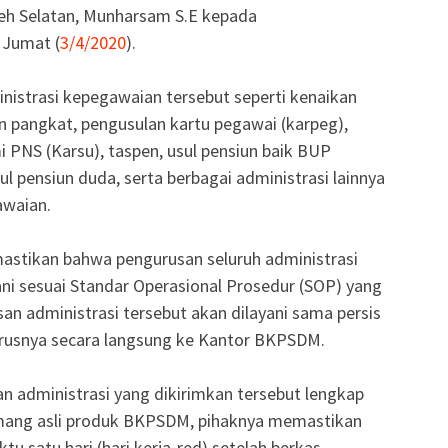
eh Selatan, Munharsam S.E kepada
 Jumat (
3/4/2020
).
nistrasi kepegawaian tersebut seperti kenaikan
ikan pangkat, pengusulan kartu pegawai (karpeg),
mi PNS (Karsu), taspen, usul pensiun baik BUP
l pensiun duda, serta berbagai administrasi lainnya
awaian.
astikan bahwa pengurusan seluruh administrasi
ni sesuai Standar Operasional Prosedur (SOP) yang
an administrasi tersebut akan dilayani sama persis
rusnya secara langsung ke Kantor BKPSDM.
n administrasi yang dikirimkan tersebut lengkap
emang asli produk BKPSDM, pihaknya memastikan
u satu hari (hari kerja-red) setelah berkas