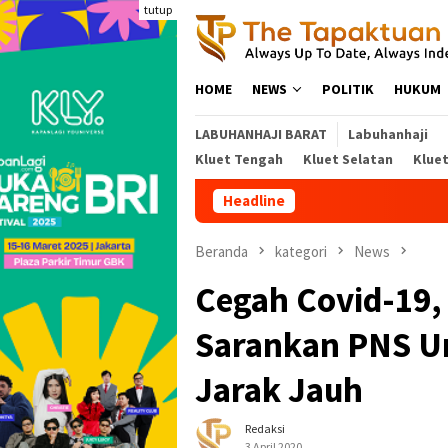
Loncat
tutup
ke
konten
HOME
NEWS
POLITIK
HUKUM
LABUHANHAJI BARAT
Labuhanhaji
Kluet Tengah
Kluet Selatan
Klue
Headline
Keja
Beranda
kategori
News
Cegah Covid-19,
Sarankan PNS U
Jarak Jauh
Redaksi
3 April 2020