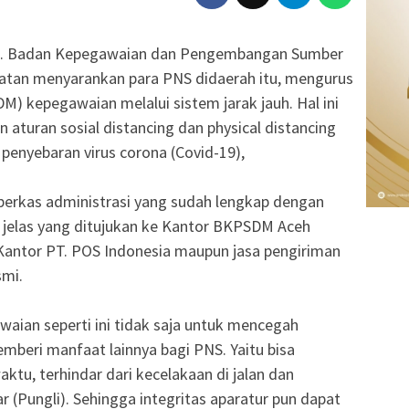
. Badan Kepegawaian dan Pengembangan Sumber
atan menyarankan para PNS didaerah itu, mengurus
DM) kepegawaian melalui sistem jarak jauh. Hal ini
n aturan sosial distancing dan physical distancing
enyebaran virus corona (Covid-19),
 berkas administrasi yang sudah lengkap dengan
elas yang ditujukan ke Kantor BKPSDM Aceh
a Kantor PT. POS Indonesia maupun jasa pengiriman
smi.
aian seperti ini tidak saja untuk mencegah
emberi manfaat lainnya bagi PNS. Yaitu bisa
tu, terhindar dari kecelakaan di jalan dan
ar (Pungli). Sehingga integritas aparatur pun dapat