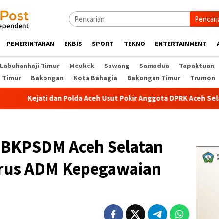
Pencari
PEMERINTAHAN
EKBIS
SPORT
TEKNO
ENTERTAINMENT
Labuhanhaji Timur
Meukek
Sawang
Samadua
Tapaktuan
t Timur
Bakongan
Kota Bahagia
Bakongan Timur
Trumon
ti dan Polda Aceh Usut Pokir Anggota DPRK Aceh Selatan, Alokasi
 BKPSDM Aceh Selatan
rus ADM Kepegawaian