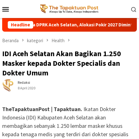
Loncat
Menu
ke
Mobile
konten
ta DPRK Aceh Selatan, Alokasi Pokir 2027 Diminta Dihentikan
Headline
Beranda
kategori
Health
IDI Aceh Selatan Akan Bagikan 1.250
Masker kepada Dokter Specialis dan
Dokter Umum
Redaksi
8 April 2020
TheTapaktuanPost | Tapaktuan.
Ikatan Dokter
Indonesia (IDI) Kabupaten Aceh Selatan akan
membagikan sebanyak 1.250 lembar masker khusus
kepada tenaga medis yang terdiri dari dokter spesialis