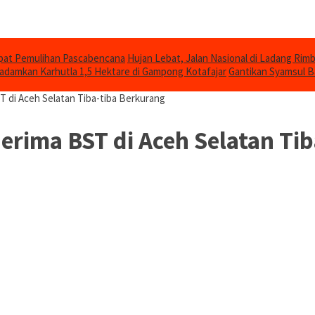
epat Pemulihan Pascabencana
Hujan Lebat, Jalan Nasional di Ladang Ri
damkan Karhutla 1,5 Hektare di Gampong Kotafajar
Gantikan Syamsul B
 di Aceh Selatan Tiba-tiba Berkurang
rima BST di Aceh Selatan Tib