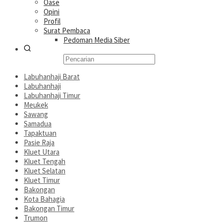
Oase
Opini
Profil
Surat Pembaca
Pedoman Media Siber
Labuhanhaji Barat
Labuhanhaji
Labuhanhaji Timur
Meukek
Sawang
Samadua
Tapaktuan
Pasie Raja
Kluet Utara
Kluet Tengah
Kluet Selatan
Kluet Timur
Bakongan
Kota Bahagia
Bakongan Timur
Trumon