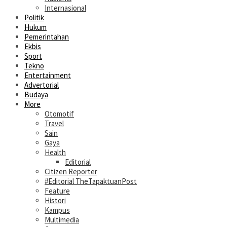
Internasional
Politik
Hukum
Pemerintahan
Ekbis
Sport
Tekno
Entertainment
Advertorial
Budaya
More
Otomotif
Travel
Sain
Gaya
Health
Editorial
Citizen Reporter
#Editorial TheTapaktuanPost
Feature
Histori
Kampus
Multimedia