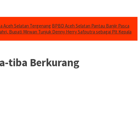
mba Aceh Selatan Tergenang
BPBD Aceh Selatan Pantau Banjir Pasca
ahri, Bupati Mirwan Tunjuk Denny Herry Safputra sebagai Plt Kepala
a-tiba Berkurang