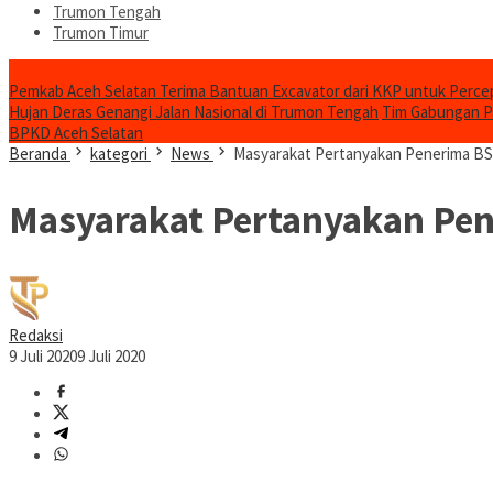
Trumon Tengah
Trumon Timur
Headline
Pemkab Aceh Selatan Terima Bantuan Excavator dari KKP untuk Perc
Hujan Deras Genangi Jalan Nasional di Trumon Tengah
Tim Gabungan Pa
BPKD Aceh Selatan
Beranda
kategori
News
Masyarakat Pertanyakan Penerima BST
Masyarakat Pertanyakan Pene
Redaksi
9 Juli 2020
9 Juli 2020