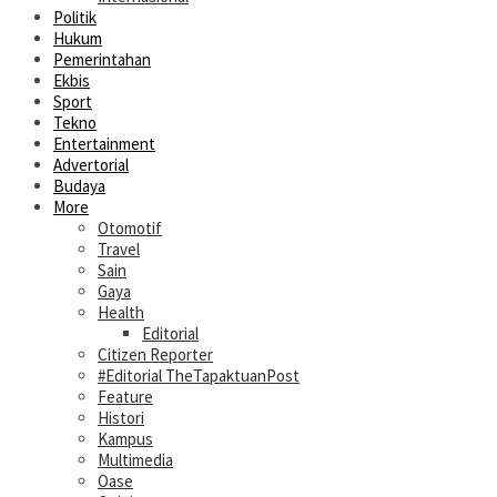
Politik
Hukum
Pemerintahan
Ekbis
Sport
Tekno
Entertainment
Advertorial
Budaya
More
Otomotif
Travel
Sain
Gaya
Health
Editorial
Citizen Reporter
#Editorial TheTapaktuanPost
Feature
Histori
Kampus
Multimedia
Oase