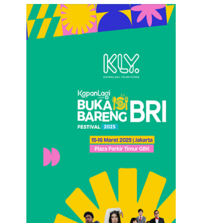
Loncat
ke
konten