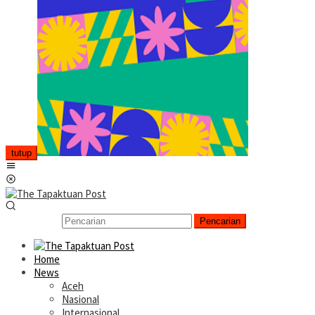
tutup
Menu
Mobile
Pencarian
Home
News
Aceh
Nasional
Internasional