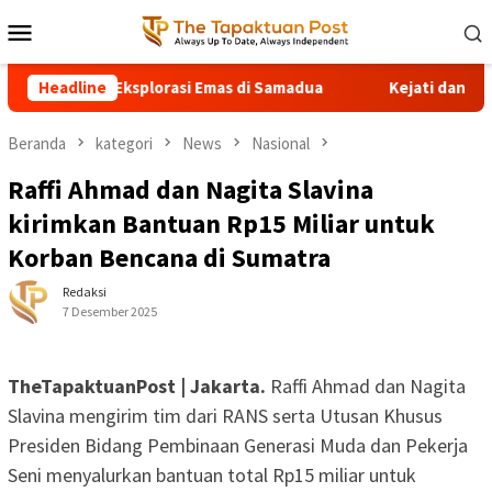
Loncat
Menu
ke
Mobile
konten
MS Tetap Eksplorasi Emas di Samadua
Headline
Kejati dan Polda A
Beranda
kategori
News
Nasional
Raffi Ahmad dan Nagita Slavina
kirimkan Bantuan Rp15 Miliar untuk
Korban Bencana di Sumatra
Redaksi
7 Desember 2025
TheTapaktuanPost | Jakarta.
Raffi Ahmad dan Nagita
Slavina mengirim tim dari RANS serta Utusan Khusus
Presiden Bidang Pembinaan Generasi Muda dan Pekerja
Seni menyalurkan bantuan total Rp15 miliar untuk