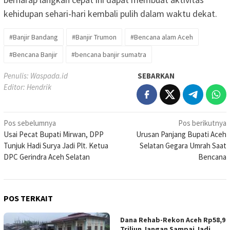
kehidupan sehari-hari kembali pulih dalam waktu dekat.
#Banjir Bandang
#Banjir Trumon
#Bencana alam Aceh
#Bencana Banjir
#bencana banjir sumatra
Penulis: Waspada.id
SEBARKAN
Editor: Hendrik
Navigasi
Pos sebelumnya
Pos berikutnya
Usai Pecat Bupati Mirwan, DPP
Urusan Panjang Bupati Aceh
pos
Tunjuk Hadi Surya Jadi Plt. Ketua
Selatan Gegara Umrah Saat
DPC Gerindra Aceh Selatan
Bencana
POS TERKAIT
Dana Rehab-Rekon Aceh Rp58,9
Triliun Jangan Sampai Jadi