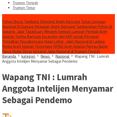
Trumon Tengah
Trumon Timur
Headline
Pohon Besar Tumbang Diterjang Angin Kencang Tutup Lintasan
Nasional Di Gunung Panjupian
Angin Kencang Tumbangkan Pohon di
Sawang, Jalur Tapaktuan–Meukek Sempat Lumpuh
Pemkab Aceh
Selatan Terima Bantuan Excavator dari KKP untuk Percepat
Pemulihan Pascabencana
Hujan Lebat, Jalan Nasional di Ladang
Rimba Aceh Selatan Tergenang
BPBD Aceh Selatan Pantau Banjir
Pasca Hujan Deras Genangi Jalan Nasional di Trumon Tengah
Beranda
kategori
News
Nasional
Wapang TNI : Lumrah
Anggota Intelijen Menyamar Sebagai Pendemo
Wapang TNI : Lumrah
Anggota Intelijen Menyamar
Sebagai Pendemo