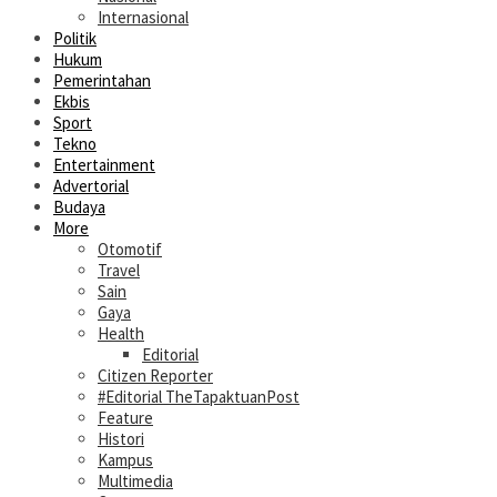
Internasional
Politik
Hukum
Pemerintahan
Ekbis
Sport
Tekno
Entertainment
Advertorial
Budaya
More
Otomotif
Travel
Sain
Gaya
Health
Editorial
Citizen Reporter
#Editorial TheTapaktuanPost
Feature
Histori
Kampus
Multimedia