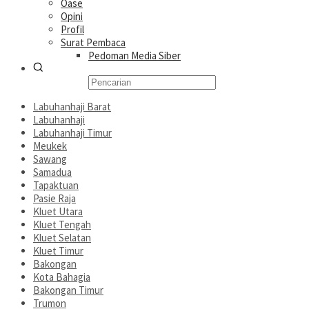
Oase
Opini
Profil
Surat Pembaca
Pedoman Media Siber
Labuhanhaji Barat
Labuhanhaji
Labuhanhaji Timur
Meukek
Sawang
Samadua
Tapaktuan
Pasie Raja
Kluet Utara
Kluet Tengah
Kluet Selatan
Kluet Timur
Bakongan
Kota Bahagia
Bakongan Timur
Trumon