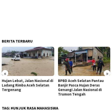
BERITA TERBARU
«
»
jan Lebat, Jalan Nasional di
BPBD Aceh Selatan Pantau
Ti
dang Rimba Aceh Selatan
Banjir Pasca Hujan Deras
Ka
rgenang
Genangi Jalan Nasional di
Ga
Trumon Tengah
TAG:
#UNJUK RASA MAHASISWA