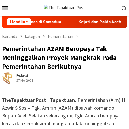
Loncat
Menu
ke
Mobile
konten
mas di Samadua
Headline
Kejati dan Polda Aceh Usut Pokir Anggota
Beranda
kategori
Pemerintahan
Pemerintahan AZAM Berupaya Tak
Meninggalkan Proyek Mangkrak Pada
Pemerintahan Berikutnya
Redaksi
27 Mei 2021
TheTapaktuanPost | Tapaktuan.
Pemerintahan (Alm) H.
Azwir S.Sos – Tgk. Amran (AZAM) dibawah komando
Bupati Aceh Selatan sekarang ini, Tgk. Amran berupaya
keras dan semaksimal mungkin tidak meninggalkan