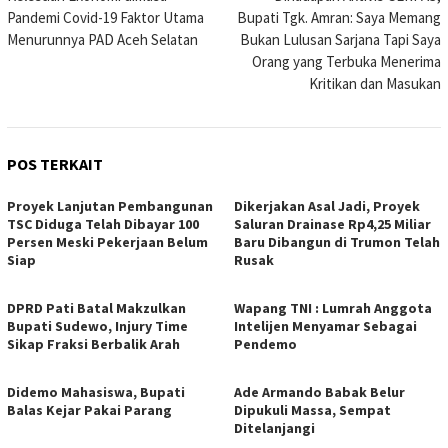
pos
Pandemi Covid-19 Faktor Utama
Bupati Tgk. Amran: Saya Memang
Menurunnya PAD Aceh Selatan
Bukan Lulusan Sarjana Tapi Saya
Orang yang Terbuka Menerima
Kritikan dan Masukan
POS TERKAIT
Proyek Lanjutan Pembangunan
Dikerjakan Asal Jadi, Proyek
TSC Diduga Telah Dibayar 100
Saluran Drainase Rp4,25 Miliar
Persen Meski Pekerjaan Belum
Baru Dibangun di Trumon Telah
Siap
Rusak
DPRD Pati Batal Makzulkan
Wapang TNI : Lumrah Anggota
Bupati Sudewo, Injury Time
Intelijen Menyamar Sebagai
Sikap Fraksi Berbalik Arah
Pendemo
Didemo Mahasiswa, Bupati
Ade Armando Babak Belur
Balas Kejar Pakai Parang
Dipukuli Massa, Sempat
Ditelanjangi