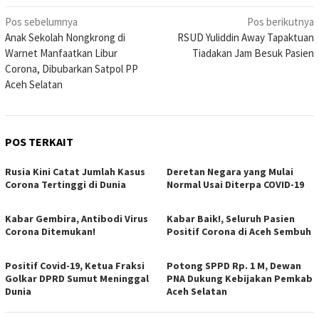
Navigasi
Pos sebelumnya
Pos berikutnya
Anak Sekolah Nongkrong di
RSUD Yuliddin Away Tapaktuan
pos
Warnet Manfaatkan Libur
Tiadakan Jam Besuk Pasien
Corona, Dibubarkan Satpol PP
Aceh Selatan
POS TERKAIT
Rusia Kini Catat Jumlah Kasus
Deretan Negara yang Mulai
Corona Tertinggi di Dunia
Normal Usai Diterpa COVID-19
Kabar Gembira, Antibodi Virus
Kabar Baik!, Seluruh Pasien
Corona Ditemukan!
Positif Corona di Aceh Sembuh
Positif Covid-19, Ketua Fraksi
Potong SPPD Rp. 1 M, Dewan
Golkar DPRD Sumut Meninggal
PNA Dukung Kebijakan Pemkab
Dunia
Aceh Selatan