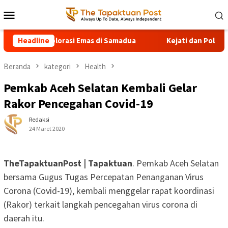
Loncat
Menu
ke
Mobile
konten
Tetap Eksplorasi Emas di Samadua
Headline
Kejati dan Polda Aceh
Beranda
kategori
Health
Pemkab Aceh Selatan Kembali Gelar
Rakor Pencegahan Covid-19
Redaksi
24 Maret 2020
TheTapaktuanPost | Tapaktuan
. Pemkab Aceh Selatan
bersama Gugus Tugas Percepatan Penanganan Virus
Corona (Covid-19), kembali menggelar rapat koordinasi
(Rakor) terkait langkah pencegahan virus corona di
daerah itu.