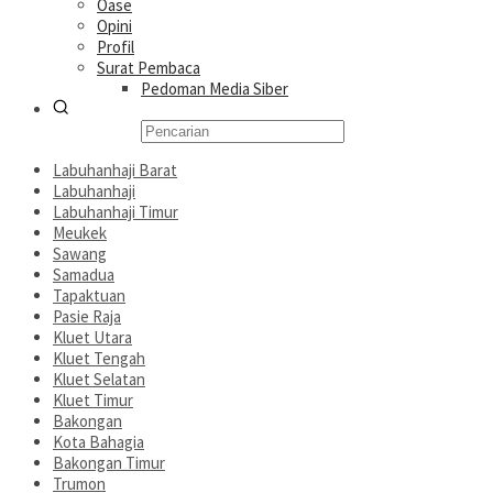
Oase
Opini
Profil
Surat Pembaca
Pedoman Media Siber
Labuhanhaji Barat
Labuhanhaji
Labuhanhaji Timur
Meukek
Sawang
Samadua
Tapaktuan
Pasie Raja
Kluet Utara
Kluet Tengah
Kluet Selatan
Kluet Timur
Bakongan
Kota Bahagia
Bakongan Timur
Trumon