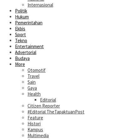
Internasional
Politik
Hukum
Pemerintahan
Ekbis
Sport
Tekno
Entertainment
Advertorial
Budaya
More
Otomotif
Travel
Sain
Gaya
Health
Editorial
Citizen Reporter
#Editorial TheTapaktuanPost
Feature
Histori
Kampus
Multimedia