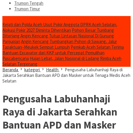
Trumon Tengah
Trumon Timur
Headline
Kejati dan Polda Aceh Usut Pokir Anggota DPRK Aceh Selatan,
Alokasi Pokir 2027 Diminta Dihentikan
Pohon Besar Tumbang
Diterjang Angin Kencang Tutup Lintasan Nasional Di Gunung
Panjupian
Angin Kencang Tumbangkan Pohon di Sawang, Jalur
Tapaktuan–Meukek Sempat Lumpuh
Pemkab Aceh Selatan Terima
Bantuan Excavator dari KKP untuk Percepat Pemulihan
Pascabencana
Hujan Lebat, Jalan Nasional di Ladang Rimba Aceh
Selatan Tergenang
Beranda
kategori
Health
Pengusaha Labuhanhaji Raya di
Jakarta Serahkan Bantuan APD dan Masker untuk Tenaga Medis Aceh
Selatan
Pengusaha Labuhanhaji
Raya di Jakarta Serahkan
Bantuan APD dan Masker