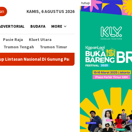
tutup
ian
KAMIS, 6 AGUSTUS 2026
ADVERTORIAL
BUDAYA
MORE
Pasie Raja
Kluet Utara
Trumon Tengah
Trumon Timur
an Nasional Di Gunung Panjupian
Angin Kencang Tumban