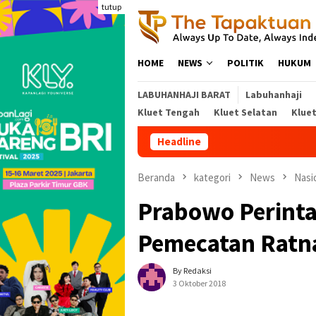
Loncat
tutup
ke
konten
HOME
NEWS
POLITIK
HUKUM
LABUHANHAJI BARAT
Labuhanhaji
Kluet Tengah
Kluet Selatan
Klue
Headline
Beranda
kategori
News
Nasi
Prabowo Perint
Pemecatan Ratn
By Redaksi
3 Oktober 2018