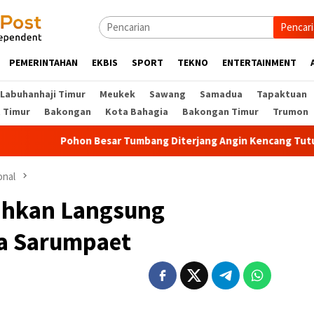
Pencar
PEMERINTAHAN
EKBIS
SPORT
TEKNO
ENTERTAINMENT
Labuhanhaji Timur
Meukek
Sawang
Samadua
Tapaktuan
t Timur
Bakongan
Kota Bahagia
Bakongan Timur
Trumon
Pohon Besar Tumbang Diterjang Angin Kencang Tutup Lintas
onal
ahkan Langsung
a Sarumpaet