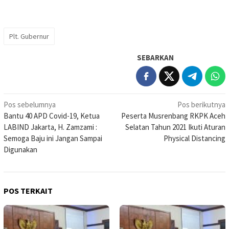
Plt. Gubernur
SEBARKAN
Navigasi
Pos sebelumnya
Pos berikutnya
Bantu 40 APD Covid-19, Ketua
Peserta Musrenbang RKPK Aceh
pos
LABIND Jakarta, H. Zamzami :
Selatan Tahun 2021 Ikuti Aturan
Semoga Baju ini Jangan Sampai
Physical Distancing
Digunakan
POS TERKAIT