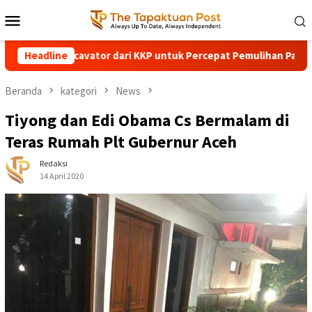
Loncat
Menu
ke
Mobile
konten
ator dari KKP untuk Percepat Pemulihan Pascabencana
Headline
H
Beranda
kategori
News
Tiyong dan Edi Obama Cs Bermalam di
Teras Rumah Plt Gubernur Aceh
Redaksi
14 April 2020