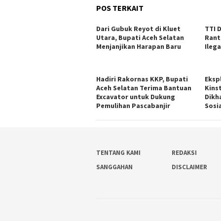
POS TERKAIT
Dari Gubuk Reyot di Kluet
TTI 
Utara, Bupati Aceh Selatan
Rant
Menjanjikan Harapan Baru
Ilega
Hadiri Rakornas KKP, Bupati
Eksp
Aceh Selatan Terima Bantuan
Kins
Excavator untuk Dukung
Dikh
Pemulihan Pascabanjir
Sosi
TENTANG KAMI
REDAKSI
SANGGAHAN
DISCLAIMER