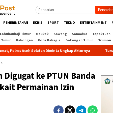
Pencaria
PEMERINTAHAN
EKBIS
SPORT
TEKNO
ENTERTAINMENT
Labuhanhaji Timur
Meukek
Sawang
Samadua
Tapaktuan
t Timur
Bakongan
Kota Bahagia
Bakongan Timur
Trumon
es Aceh Selatan Diminta Ungkap Aktornya
Turun Tangan Bup
n Digugat ke PTUN Banda
kait Permainan Izin