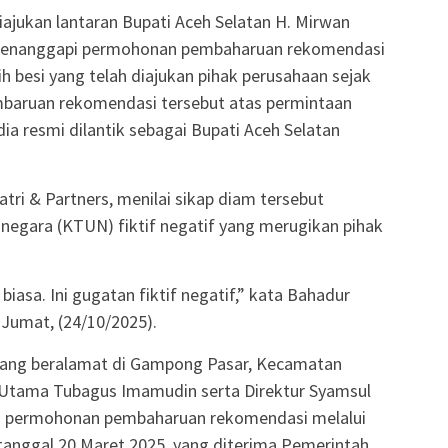
iajukan lantaran Bupati Aceh Selatan H. Mirwan
ak menanggapi permohonan pembaharuan rekomendasi
ih besi yang telah diajukan pihak perusahaan sejak
mbaruan rekomendasi tersebut atas permintaan
dia resmi dilantik sebagai Bupati Aceh Selatan
ri & Partners, menilai sikap diam tersebut
negara (KTUN) fiktif negatif yang merugikan pihak
biasa. Ini gugatan fiktif negatif,” kata Bahadur
 Jumat, (24/10/2025).
yang beralamat di Gampong Pasar, Kecamatan
r Utama Tubagus Imamudin serta Direktur Syamsul
n permohonan pembaharuan rekomendasi melalui
tanggal 20 Maret 2025, yang diterima Pemerintah