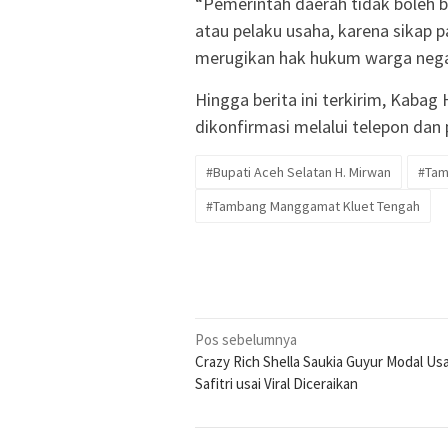
“Pemerintah daerah tidak boleh
atau pelaku usaha, karena sikap p
merugikan hak hukum warga negar
Hingga berita ini terkirim, Kabag
dikonfirmasi melalui telepon dan
#Bupati Aceh Selatan H. Mirwan
#Tam
#Tambang Manggamat Kluet Tengah
Navigasi
Pos sebelumnya
Crazy Rich Shella Saukia Guyur Modal Us
pos
Safitri usai Viral Diceraikan