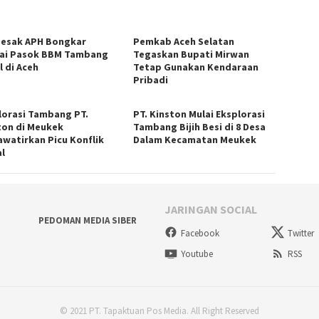
Desak APH Bongkar
Pemkab Aceh Selatan
ai Pasok BBM Tambang
Tegaskan Bupati Mirwan
l di Aceh
Tetap Gunakan Kendaraan
Pribadi
lorasi Tambang PT.
PT. Kinston Mulai Eksplorasi
ton di Meukek
Tambang Bijih Besi di 8 Desa
awatirkan Picu Konflik
Dalam Kecamatan Meukek
al
JARINGAN SOCIAL
PEDOMAN MEDIA SIBER
Facebook
Twitter
Youtube
RSS
© 2021 PT. Tapaktuan Pos Media. All Right Reserved