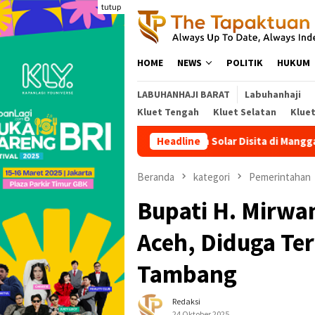
Loncat
tutup
ke
konten
HOME
NEWS
POLITIK
HUKUM
LABUHANHAJI BARAT
Labuhanhaji
Kluet Tengah
Kluet Selatan
Klue
30 Jeriken Solar Disita di Manggamat, Polr
Headline
Beranda
kategori
Pemerintahan
Bupati H. Mirwa
Aceh, Diduga Ter
Tambang
Redaksi
24 Oktober 2025