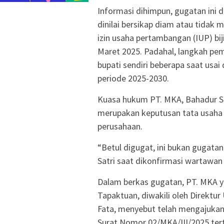
Informasi dihimpun, gugatan ini d
dinilai bersikap diam atau tid
izin usaha pertambangan (IUP) bij
Maret 2025. Padahal, langkah pe
bupati sendiri beberapa saat usai 
periode 2025-2030.
Kuasa hukum PT. MKA, Bahadur Sat
merupakan keputusan tata usaha 
perusahaan.
“Betul digugat, ini bukan gugatan 
Satri saat dikonfirmasi wartawan
Dalam berkas gugatan, PT. MKA 
Tapaktuan, diwakili oleh Direktu
Fata, menyebut telah mengajuka
Surat Nomor 02/MKA/III/2025 ter