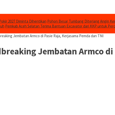
Pokir 2027 Diminta Dihentikan
Pohon Besar Tumbang Diterjang Angin Ken
puh
Pemkab Aceh Selatan Terima Bantuan Excavator dari KKP untuk Per
breaking Jembatan Armco di Pasie Raja, Kerjasama Pemda dan TNI
breaking Jembatan Armco di 