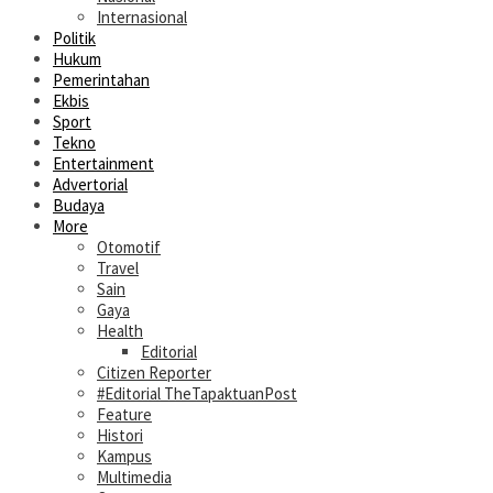
Internasional
Politik
Hukum
Pemerintahan
Ekbis
Sport
Tekno
Entertainment
Advertorial
Budaya
More
Otomotif
Travel
Sain
Gaya
Health
Editorial
Citizen Reporter
#Editorial TheTapaktuanPost
Feature
Histori
Kampus
Multimedia