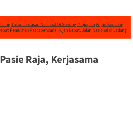
cang Tutup Lintasan Nasional Di Gunung Panjupian
Angin Kencang
cepat Pemulihan Pascabencana
Hujan Lebat, Jalan Nasional di Ladang
Pasie Raja, Kerjasama