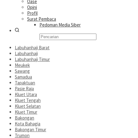
Oase
Opini
Profil
Surat Pembaca
Pedoman Media Siber
Labuhanhaji Barat
Labuhanhaji
Labuhanhaji Timur
Meukek
Sawang
Samadua
Tapaktuan
Pasie Raja
Kluet Utara
Kluet Tengah
Kluet Selatan
Kluet Timur
Bakongan
Kota Bahagia
Bakongan Timur
Trumon