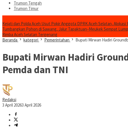
Trumon Tengah
Trumon Timur
Headline
Kejati dan Polda Aceh Usut Pokir Anggota DPRK Aceh Selatan, Alokasi 
Tumbangkan Pohon di Sawang, Jalur Tapaktuan–Meukek Sempat Lum
Rimba Aceh Selatan Tergenang
Beranda
kategori
Pemerintahan
Bupati Mirwan Hadiri Ground
Bupati Mirwan Hadiri Ground
Pemda dan TNI
Redaksi
3 April 2026
3 April 2026