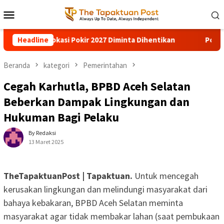
Loncat
Menu
ke
Mobile
konten
i Pokir 2027 Diminta Dihentikan
Headline
Pohon Besar Tumbang Di
Beranda
kategori
Pemerintahan
Cegah Karhutla, BPBD Aceh Selatan
Beberkan Dampak Lingkungan dan
Hukuman Bagi Pelaku
By Redaksi
13 Maret 2025
TheTapaktuanPost | Tapaktuan.
Untuk mencegah
kerusakan lingkungan dan melindungi masyarakat dari
bahaya kebakaran, BPBD Aceh Selatan meminta
masyarakat agar tidak membakar lahan (saat pembukaan