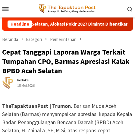
Loncat
Menu
ke
Mobile
konten
PRK Aceh Selatan, Alokasi Pokir 2027 Diminta Dihentikan
Headline
Beranda
kategori
Pemerintahan
Cepat Tanggapi Laporan Warga Terkait
Tumpahan CPO, Barmas Apresiasi Kalak
BPBD Aceh Selatan
Redaksi
15 Mei 2026
TheTapaktuanPost | Trumon.
Barisan Muda Aceh
Selatan (Barmas) menyampaikan apresiasi kepada Kepala
Badan Penanggulangan Bencana Daerah (BPBD) Aceh
Selatan, H. Zainal A, SE, M.Si, atas respons cepat