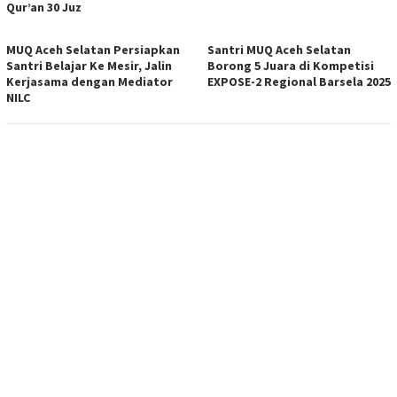
Qur’an 30 Juz
MUQ Aceh Selatan Persiapkan
Santri MUQ Aceh Selatan
Santri Belajar Ke Mesir, Jalin
Borong 5 Juara di Kompetisi
Kerjasama dengan Mediator
EXPOSE-2 Regional Barsela 2025
NILC