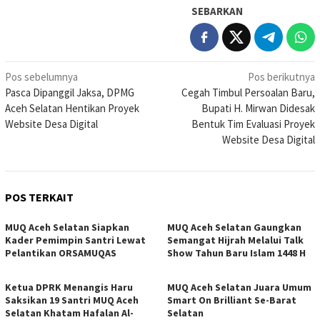
SEBARKAN
Navigasi
Pos sebelumnya
Pos berikutnya
Pasca Dipanggil Jaksa, DPMG
Cegah Timbul Persoalan Baru,
pos
Aceh Selatan Hentikan Proyek
Bupati H. Mirwan Didesak
Website Desa Digital
Bentuk Tim Evaluasi Proyek
Website Desa Digital
POS TERKAIT
MUQ Aceh Selatan Siapkan
MUQ Aceh Selatan Gaungkan
Kader Pemimpin Santri Lewat
Semangat Hijrah Melalui Talk
Pelantikan ORSAMUQAS
Show Tahun Baru Islam 1448 H
Ketua DPRK Menangis Haru
MUQ Aceh Selatan Juara Umum
Saksikan 19 Santri MUQ Aceh
Smart On Brilliant Se-Barat
Selatan Khatam Hafalan Al-
Selatan