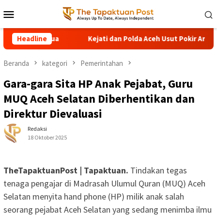
Loncat
Menu
ke
Mobile
konten
 Samadua
Headline
Kejati dan Polda Aceh Usut Pokir Anggota DPRK A
Beranda
kategori
Pemerintahan
Gara-gara Sita HP Anak Pejabat, Guru
MUQ Aceh Selatan Diberhentikan dan
Direktur Dievaluasi
Redaksi
18 Oktober 2025
TheTapaktuanPost | Tapaktuan.
Tindakan tegas
tenaga pengajar di Madrasah Ulumul Quran (MUQ) Aceh
Selatan menyita hand phone (HP) milik anak salah
seorang pejabat Aceh Selatan yang sedang menimba ilmu