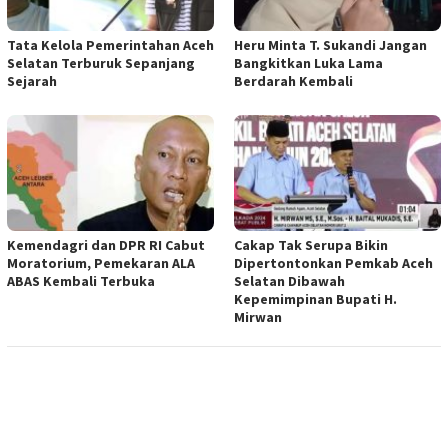
Tata Kelola Pemerintahan Aceh
Heru Minta T. Sukandi Jangan
Selatan Terburuk Sepanjang
Bangkitkan Luka Lama
Sejarah
Berdarah Kembali
Kemendagri dan DPR RI Cabut
Cakap Tak Serupa Bikin
Moratorium, Pemekaran ALA
Dipertontonkan Pemkab Aceh
ABAS Kembali Terbuka
Selatan Dibawah
Kepemimpinan Bupati H.
Mirwan