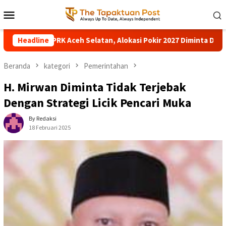
Loncat
Menu
ke
Mobile
konten
 Selatan, Alokasi Pokir 2027 Diminta Dihentikan
Headline
Pohon Be
Beranda
kategori
Pemerintahan
H. Mirwan Diminta Tidak Terjebak
Dengan Strategi Licik Pencari Muka
By Redaksi
18 Februari 2025