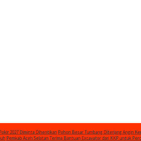
Pokir 2027 Diminta Dihentikan
Pohon Besar Tumbang Diterjang Angin Ken
puh
Pemkab Aceh Selatan Terima Bantuan Excavator dari KKP untuk Per