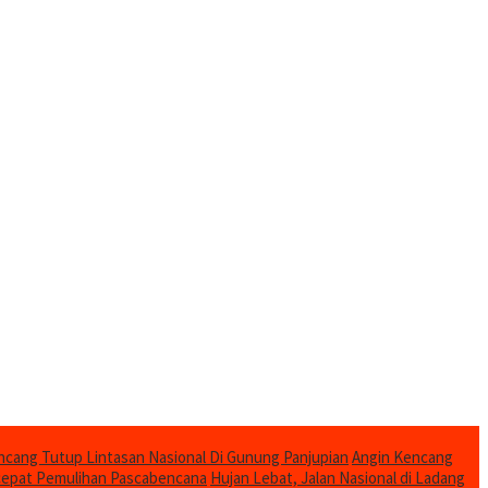
cang Tutup Lintasan Nasional Di Gunung Panjupian
Angin Kencang
cepat Pemulihan Pascabencana
Hujan Lebat, Jalan Nasional di Ladang