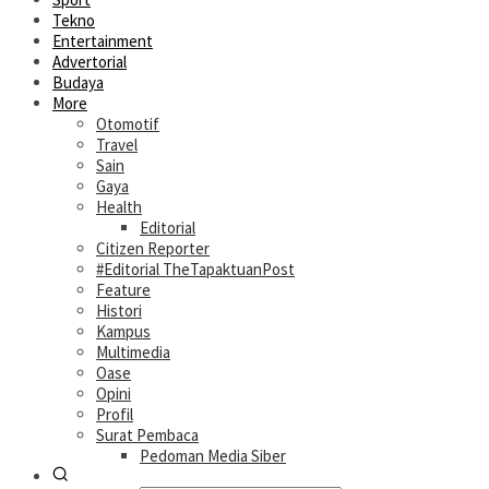
Tekno
Entertainment
Advertorial
Budaya
More
Otomotif
Travel
Sain
Gaya
Health
Editorial
Citizen Reporter
#Editorial TheTapaktuanPost
Feature
Histori
Kampus
Multimedia
Oase
Opini
Profil
Surat Pembaca
Pedoman Media Siber