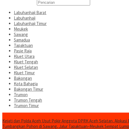
Labuhanhaji Barat
Labuhanhaji
Labuhanhaji Timur
Meukek
Sawang
Samadua
Tapaktuan
Pasie Raja
Kluet Utara
Kluet Tengah
Kluet Selatan
Kluet Timur
Bakongan
Kota Bahagia
Bakongan Timur
Trumon
Trumon Tengah
Trumon Timur
Headline
Kejati dan Polda Aceh Usut Pokir Anggota DPRK Aceh Selatan, Alokasi 
Tumbangkan Pohon di Sawang, Jalur Tapaktuan–Meukek Sempat Lum