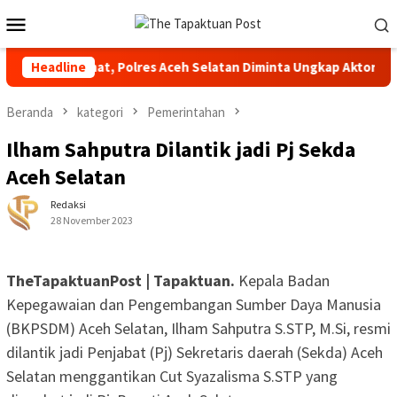
Loncat
Menu
ke
Mobile
konten
ta di Manggamat, Polres Aceh Selatan Diminta Ungkap Aktornya
Headline
Beranda
kategori
Pemerintahan
Ilham Sahputra Dilantik jadi Pj Sekda
Aceh Selatan
Redaksi
28 November 2023
TheTapaktuanPost | Tapaktuan.
Kepala Badan
Kepegawaian dan Pengembangan Sumber Daya Manusia
(BKPSDM) Aceh Selatan, Ilham Sahputra S.STP, M.Si, resmi
dilantik jadi Penjabat (Pj) Sekretaris daerah (Sekda) Aceh
Selatan menggantikan Cut Syazalisma S.STP yang