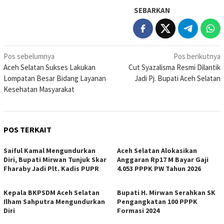
SEBARKAN
Navigasi
Pos sebelumnya
Pos berikutnya
Aceh Selatan Sukses Lakukan
Cut Syazalisma Resmi Dilantik
pos
Lompatan Besar Bidang Layanan
Jadi Pj. Bupati Aceh Selatan
Kesehatan Masyarakat
POS TERKAIT
Saiful Kamal Mengundurkan
Aceh Selatan Alokasikan
Diri, Bupati Mirwan Tunjuk Skar
Anggaran Rp17 M Bayar Gaji
Fharaby Jadi Plt. Kadis PUPR
4.053 PPPK PW Tahun 2026
Kepala BKPSDM Aceh Selatan
Bupati H. Mirwan Serahkan SK
Ilham Sahputra Mengundurkan
Pengangkatan 100 PPPK
Diri
Formasi 2024