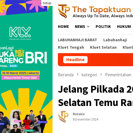
Loncat
tutup
ke
konten
HOME
NEWS
POLITIK
HUKUM
LABUHANHAJI BARAT
Labuhanhaji
Kluet Tengah
Kluet Selatan
Klue
Headline
Beranda
kategori
Pemerintahan
Jelang Pilkada 2
Selatan Temu R
Redaksi
8 Desember 2024