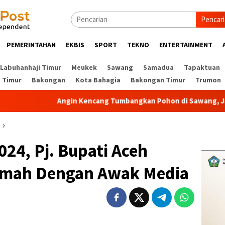
Pencar
PEMERINTAHAN
EKBIS
SPORT
TEKNO
ENTERTAINMENT
Labuhanhaji Timur
Meukek
Sawang
Samadua
Tapaktuan
t Timur
Bakongan
Kota Bahagia
Bakongan Timur
Trumon
Angin Kencang Tumbangkan Pohon di Sawang, Jalur Tapa
024, Pj. Bupati Aceh
amah Dengan Awak Media