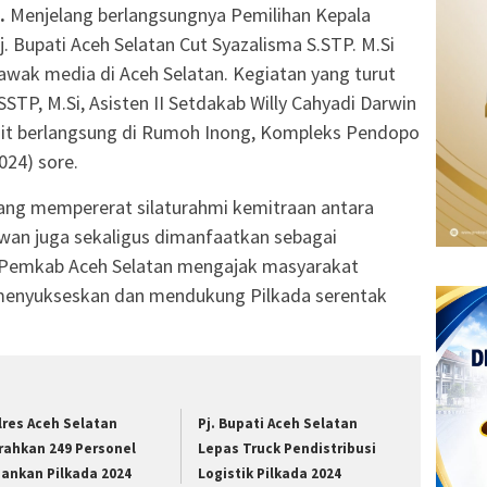
.
Menjelang berlangsungnya Pemilihan Kepala
j. Bupati Aceh Selatan Cut Syazalisma S.STP. M.Si
ak media di Aceh Selatan. Kegiatan yang turut
SSTP, M.Si, Asisten II Setdakab Willy Cahyadi Darwin
ait berlangsung di Rumoh Inong, Kompleks Pendopo
024) sore.
jang mempererat silaturahmi kemitraan antara
an juga sekaligus dimanfaatkan sebagai
emkab Aceh Selatan mengajak masyarakat
menyukseskan dan mendukung Pilkada serentak
lres Aceh Selatan
Pj. Bupati Aceh Selatan
rahkan 249 Personel
Lepas Truck Pendistribusi
ankan Pilkada 2024
Logistik Pilkada 2024