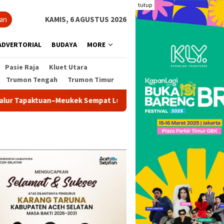
tutup
ian
KAMIS, 6 AGUSTUS 2026
ADVERTORIAL
BUDAYA
MORE
Pasie Raja
Kluet Utara
Trumon Tengah
Trumon Timur
ktuan–Meukek Sempat Lumpuh
Pemkab Aceh Selatan Teri