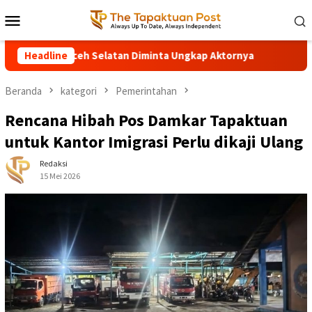
Loncat
Menu
ke
Mobile
konten
ceh Selatan Diminta Ungkap Aktornya
Headline
Turun Tangan Bupati
Beranda
kategori
Pemerintahan
Rencana Hibah Pos Damkar Tapaktuan
untuk Kantor Imigrasi Perlu dikaji Ulang
Redaksi
15 Mei 2026