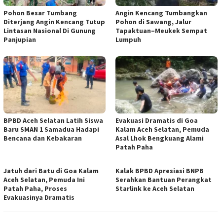
Pohon Besar Tumbang
Angin Kencang Tumbangkan
Diterjang Angin Kencang Tutup
Pohon di Sawang, Jalur
Lintasan Nasional Di Gunung
Tapaktuan–Meukek Sempat
Panjupian
Lumpuh
BPBD Aceh Selatan Latih Siswa
Evakuasi Dramatis di Goa
Baru SMAN 1 Samadua Hadapi
Kalam Aceh Selatan, Pemuda
Bencana dan Kebakaran
Asal Lhok Bengkuang Alami
Patah Paha
Jatuh dari Batu di Goa Kalam
Kalak BPBD Apresiasi BNPB
Aceh Selatan, Pemuda Ini
Serahkan Bantuan Perangkat
Patah Paha, Proses
Starlink ke Aceh Selatan
Evakuasinya Dramatis